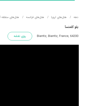
دهه
هتل‌های اروپا
هتل‌های فرانسه
هتل‌های منطقه آ
بلو کلمنسآ
Biarritz, Biarritz, France, 64200
روی نقشه