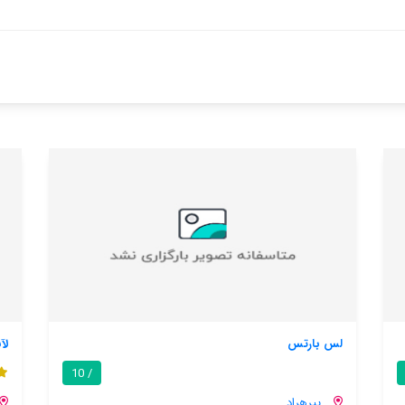
لآبرگ دی لابای
9.1 / 10
/ 10
پیرهراد