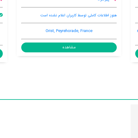
بالکن
86 place de l'église 86 place de l'église, Sorde-
l'Abbaye, Peyrehorade, France, 40300
مشاهده