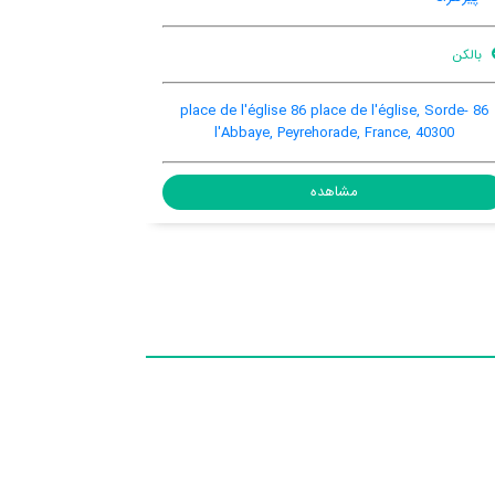
اینترنت رایگان در اتاق
پارکینگ ماشین
باغ
هنوز اطلا
orade,
46 route de la croix blanche, Pey, Pey, France, 40300
مشاهده