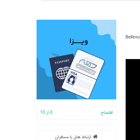
Bellev
افتضاح
0 از 10
ارتباط هتل با مسافران