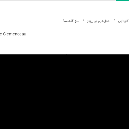
بلو کلمنسآ
کایتاین
هتل‌های بیارریتز
ue Clemenceau