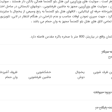
وفر است ، سوئیت ‌های وی‌آی‌پی این هتل بلو کلمنسآ همگی بالکن دار هستند ، سوئ
 ، سوئیت ‌های وی‌آی‌پی مجهز به ماشین ظرفشویی ، دوشهای تابستانی در ساحل اختصا
پزخانه حرفه ای ایتالیایی ، اتاقهای هتل بلو کلمنسآ به رنج وسیعی از یخچال با سایزب
رد ، جهت سپری نمودن اوقات مناسب و عدم ناراحتی در هنگام انتظار در لابی، تلویزیون
 تمامی اتاق های هتل بلو کلمنسآ مجهز به وان حمام می باشد ،
در بیاریتز، 800 متر با صخره باکره مقدس فاصله دارد.
ه سیگار
ن
ن ظرف شویی
یخچال
خشکشویی
ظروف آشپزخان
دوش
ماشین ظرفشویی
وان حمام
 ورود حیوانات
نت رایگان در