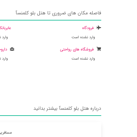
فاصله مکان های ضروری تا هتل بلو کلمنسآ
فرودگاه
عابربان
وارد نشده است
وارد 
فروشگاه های رواحتی
داروخ
وارد نشده است
وارد 
درباره هتل بلو کلمنسآ بیشتر بدانید
مسافرین