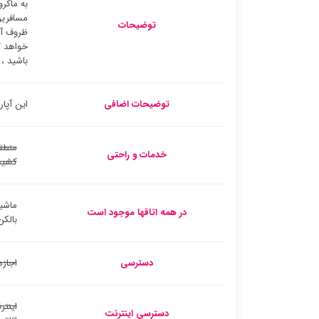
به ماکر
مسافرین
توضیحات
ظروف آش
خواهد ک
باشید ،
توضیحات اضافی
این آپارتمان واقع 
منطق
خدمات و راحتی
کشید
ماشی
در همه اتاقها موجود است
بالکن
دسترسی
اجازه
اینتر
دسترسی اینترنت