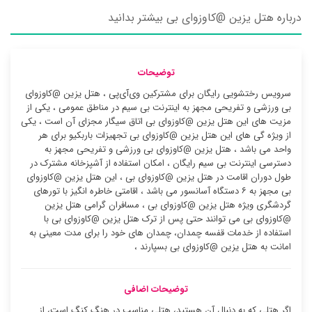
درباره هتل یزین @کاوزوای بی بیشتر بدانید
توضیحات
سرویس رختشویی رایگان برای مشترکین وی‌آی‌پی ، هتل یزین @کاوزوای
بی ورزشی و تفریحی مجهز به اینترنت بی سیم در مناطق عمومی ، یکی از
مزیت های این هتل یزین @کاوزوای بی اتاق سیگار مجزای آن است ، یکی
از ویژه گی های این هتل یزین @کاوزوای بی تجهیزات باربکیو برای هر
واحد می باشد ، هتل یزین @کاوزوای بی ورزشی و تفریحی مجهز به
دسترسی اینترنت بی سیم رایگان ، امکان استفاده از آشپزخانه مشترک در
طول دوران اقامت در هتل یزین @کاوزوای بی ، این هتل یزین @کاوزوای
بی مجهز به ۶ دستگاه آسانسور می باشد ، اقامتی خاطره انگیز با تورهای
گردشگری ویژه هتل یزین @کاوزوای بی ، مسافران گرامی هتل یزین
@کاوزوای بی می توانند حتی پس از ترک هتل یزین @کاوزوای بی با
استفاده از خدمات قفسه چمدان، چمدان های خود را برای مدت معینی به
امانت به هتل یزین @کاوزوای بی بسپارند ،
توضیحات اضافی
اگر هتلی که به دنبال آن هستید، هتلی مناسب در هنگ کنگ است، از