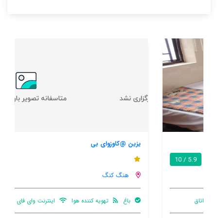
یزین @کاوزوای بی
8.0 / 10
هنگ کنگ
باغ
تهویه کننده هوا
اینترنت وای فای در محیط اشتراکی