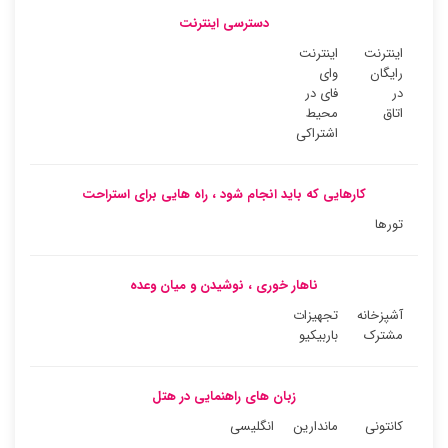
دسترسی اینترنت
اینترنت
اینترنت
رایگان
وای
در
فای در
اتاق
محیط
اشتراکی
کارهایی که باید انجام شود ، راه هایی برای استراحت
تورها
ناهار خوری ، نوشیدن و میان وعده
آشپزخانه
تجهیزات
مشترک
باربیکیو
زبان های راهنمایی در هتل
کانتونی
ماندارین
انگلیسی