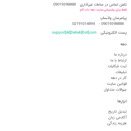
تلفن تماس در ساعات غیراداری
09019398888
فقط برای پشتیبانی سایت دهه دات کام
پیامرسان واتساپ
02191014894
-
09019398888
پست الکترونیکی
support[At]Deheh[Dot]com
دهه
درباره ما
ارتباط با ما
ثبت شکایات
تبلیغات
کار در دهه
قوانین سایت
سوالات متداول
ابزارها
تبدیل تاریخ
آکادمی زبان
هزینه زندگی