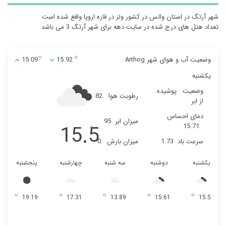
شهر آرتگ در استان والس در کشور ولز در قاره اروپا واقع شده است
تعداد هتل های درج شده در سایت دهه برای شهر آرتگ 3 می باشد
وضعیت آب و هوای شهر Arthog
15.92
15.09
یکشنبه
وضعیت
پوشیده
رطوبت هوا
82
از ابر
دمای احساس
میزان ابر
95
15.5
15.71
سرعت باد
1.73
میزان بارش
0
یکشنبه
دوشنبه
سه شنبه
چهارشنبه
پنجشنبه
19.19
17.31
13.89
15.61
15.5