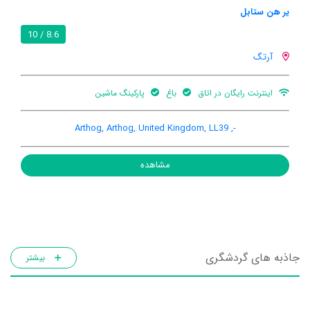
یر هن ستابل
8.6 / 10
آرتگ
اینترنت رایگان در اتاق
باغ
پارکینگ ماشین
-, Arthog, Arthog, United Kingdom, LL39
مشاهده
جاذبه های گردشگری
بیشتر