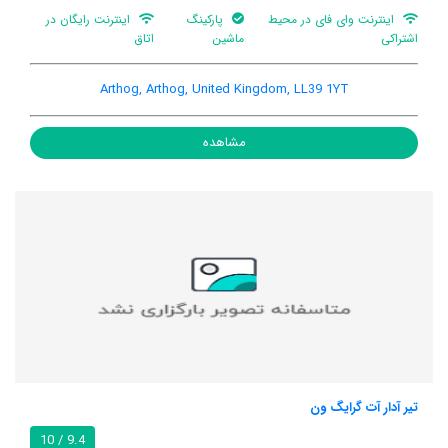
اینترنت وای فای در محیط
پارکینگ
اینترنت رایگان در
اشتراکی
ماشین
اتاق
Arthog, Arthog, United Kingdom, LL39 1YT
مشاهده
تیر آدار آت گرایگ ون
9.4 / 10