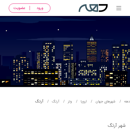
ورود
عضویت
آرتگ
دهه
شهرهای جهان
اروپا
ولز
آرتگ
شهر آرتگ