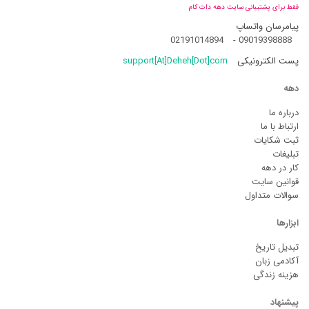
فقط برای پشتیبانی سایت دهه دات کام
پیامرسان واتساپ
02191014894
-
09019398888
پست الکترونیکی
support[At]Deheh[Dot]com
دهه
درباره ما
ارتباط با ما
ثبت شکایات
تبلیغات
کار در دهه
قوانین سایت
سوالات متداول
ابزارها
تبدیل تاریخ
آکادمی زبان
هزینه زندگی
پیشنهاد