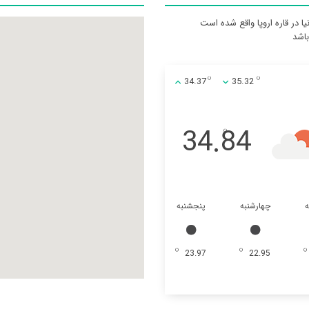
ا در قاره اروپا واقع شده است
34.37
35.32
34.84
ه
چهارشنبه
پنجشنبه
23.97
22.95