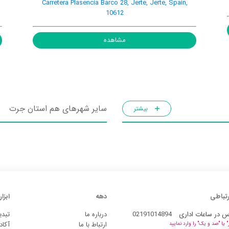
Carretera Plasencia Barco 28, Jerte, Jerte, Spain,
10612
مشاهده
سایر شهرهای هم استان جرت
بیشتر
رتباطی
دهه
ابزار
س در ساعات اداری
02191014894
درباره ما
تبدی
ارتباط با ما
آکاد
یا "صد و یک" را وارد نمایید