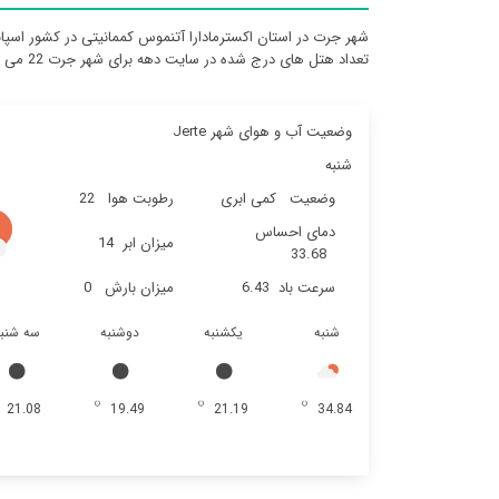
شهر جرت در استان اکسترمادارا آتنموس کممانیتی در کشور اسپانی
تعداد هتل های درج شده در سایت دهه برای شهر جرت 22 می باشد
وضعیت آب و هوای شهر Jerte
شنبه
وضعیت
کمی ابری
رطوبت هوا
22
دمای احساس
میزان ابر
14
33.68
سرعت باد
6.43
میزان بارش
0
شنبه
یکشنبه
دوشنبه
سه شنب
21.08
19.49
21.19
34.84