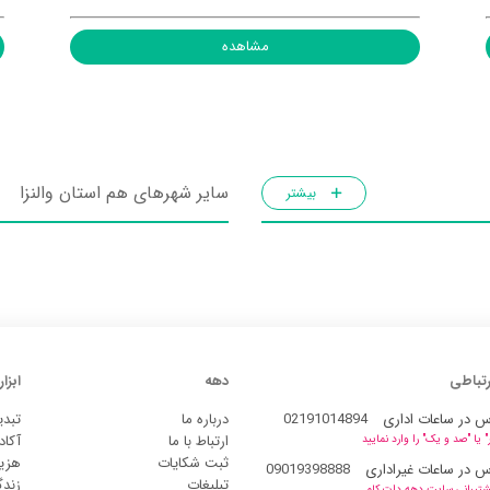
مشاهده
سایر شهرهای هم استان والنزا
بیشتر
رتباطی
دهه
ابزار
س در ساعات اداری
02191014894
درباره ما
تبدی
ارتباط با ما
آکاد
یا "صد و یک" را وارد نمایید
ثبت شکایات
هزین
س در ساعات غیراداری
09019398888
تبلیغات
زند
شتیبانی سایت دهه دات کام