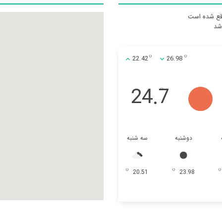
واقع شده است
22.42
26.98
24.7
دوشنبه
سه شنبه
20.51
23.98