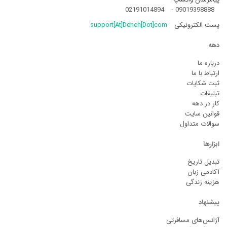
02191014894
-
09019398888
پست الکترونیکی
support[At]Deheh[Dot]com
دهه
درباره ما
ارتباط با ما
ثبت شکایات
تبلیغات
کار در دهه
قوانین سایت
سوالات متداول
ابزارها
تبدیل تاریخ
آکادمی زبان
هزینه زندگی
پیشنهاد
آژانس‌های مسافرتی