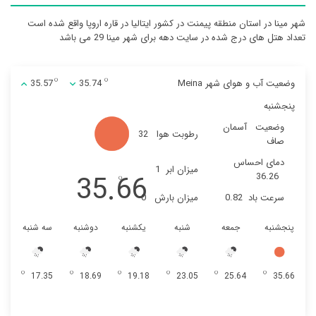
شهر مینا در استان منطقه پیمنت در کشور ایتالیا در قاره اروپا واقع شده است
تعداد هتل های درج شده در سایت دهه برای شهر مینا 29 می باشد
وضعیت آب و هوای شهر Meina
35.74
35.57
پنجشنبه
وضعیت
آسمان
رطوبت هوا
32
صاف
دمای احساس
میزان ابر
1
35.66
36.26
سرعت باد
0.82
میزان بارش
0
پنجشنبه
جمعه
شنبه
یکشنبه
دوشنبه
سه شنبه
17.35
18.69
19.18
23.05
25.64
35.66