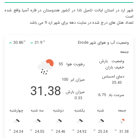
شهر ارد در استان ایالت تامیل نادا در کشور هندوستان در قاره آسيا واقع شده
است
تعداد هتل های درج شده در سایت دهه برای شهر ارد 9 می باشد
وضعیت آب و هوای شهر Erode
31.9
30.86
جمعه
وضعیت
بارش
رطوبت هوا
55
خفیف باران
دمای احساس
میزان ابر
100
35.43
31.38
میزان بارش
سرعت باد
6.75
0.33
جمعه
شنبه
یکشنبه
دوشنبه
سه شنبه
چهارشنبه
24.34
24.55
24.46
24.92
25.24
31.38