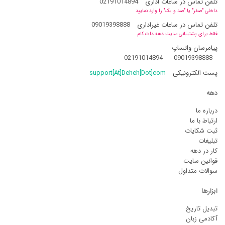
تلفن تماس در ساعات اداری
02191014894
داخلی "صفر" یا "صد و یک" را وارد نمایید
تلفن تماس در ساعات غیراداری
09019398888
فقط برای پشتیبانی سایت دهه دات کام
پیامرسان واتساپ
02191014894
-
09019398888
پست الکترونیکی
support[At]Deheh[Dot]com
دهه
درباره ما
ارتباط با ما
ثبت شکایات
تبلیغات
کار در دهه
قوانین سایت
سوالات متداول
ابزارها
تبدیل تاریخ
آکادمی زبان