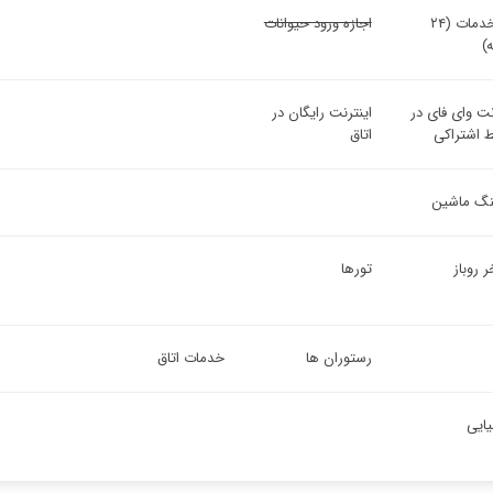
میز خدمات (۲۴
اجازه ورود حیوانات
)
نت وای فای در
اینترنت رایگان در
 اشتراکی
اتاق
ینگ ماشین
 روباز
تورها
رستوران ها
خدمات اتاق
یایی