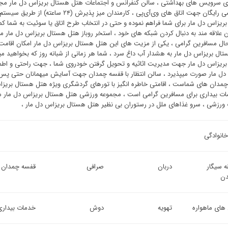
 سرویس های بهداشتی ، سالن کنفرانس و اجتماعات هتل هستال بریزاس دل مار مجهز
ریزاس دل مار برای شما فراهم نموده و حتی در انتخاب طرح اتاق یا سوئیت به شما کم
 علاقه مند به دنبال کردن شبکه های خود ، استخر روباز هتل هستال بریزاس دل مار م
ال مسافرین گرامی ، یکی از مزیت های این هتل هستال بریزاس دل مار امکان اقامت 
ال بریزاس دل مار به هشدار آب داغ سرد ، شما هر زمانی از شبانه روز که بخواهید می
ریزاس دل مار جهت مدیریت اثاثیه و تحویل گرفتن خودروی شما ، جهت راحتی و ا
دل مار صورت میپذیرد ، سالن انتظار با قفسه چمدان جهت آسایش میهمانان حتی پس
چمدان های شماست ، اقامتی خاطره انگیز با تورهای گردشگری ویژه هتل هستال بریز
ات بیداری برای مسافرین گرامی است ، مجموعه ورزشی هتل هستال بریزاس دل مار مجه
 ورزشی ، سرو غذاهای ملل در رستوران بی نظیر هتل هستال بریزاس دل مار ،
خانوادگی
ه سیگار
دربان
صرافی
قفسه چمدان
ن
 های ماهواره
تهویه
دوش
خدمات بیداری