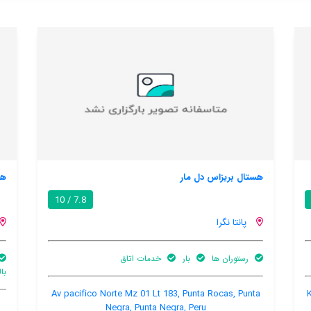
هاماکاس
7.8 / 10
پانتا نگرا
 اتاق
استخر
اینترنت وای فای د
بالکن
خصوصی
اشتراکی
Av pacifico Norte Mz 
 Rocas, Punta Negra, Punta Negra, Peru
Negra, P