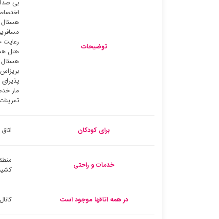
بی صدای
هستال ب
مسافرین
رعایت ح
توضیحات
هتل هست
هستال ب
بریزاس 
پذیرای 
مار خدم
تمرینات
برای کودکان
اتاق 
منطق
خدمات و راحتی
کشید
در همه اتاقها موجود است
کانال