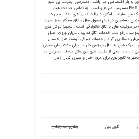
 به بار اختصاصی می باشد ، دسترسی اینترنت بی سیم
اختصاصی رایگان جهت اتاق های وی‌آی‌پی ، کارمندان میز پذیرش (۲۴ ساعته) از طریق سیستم PMS دسترسی سریع و آسانی به تمامی خدمات هتل
ک می نمایند. ، امکان دریافت کانال های ماهواره جهت
یزبان مسافرین در تمام فصول سال ، اتاق سیگار مجزا جهت
در سوئیت ‌های با اتاق خانوادگی است ، تجهیز دوش های
توانید درخواست خدمات اتاق نمایید ، دربان ورودی هتل
طمینان مسافرین گرامی خدمات صرافی توسط هتل هستال
 از ترک هتل هستال بریزاس دل مار برای مدت زمان معینی
اس دل مار ، یکی از مزیت های این هتل هستال بریزاس دل
ز به تلویزیون برای مرور اخبار و سپری کردن زمان
تلویزیون
بطری آب رایگان