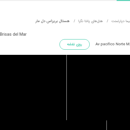
هستال بریزاس دل مار
یما دپارتمنت
هتل‌های پانتا نگرا
Brisas del Mar
Av pacifico Norte M
روی نقشه