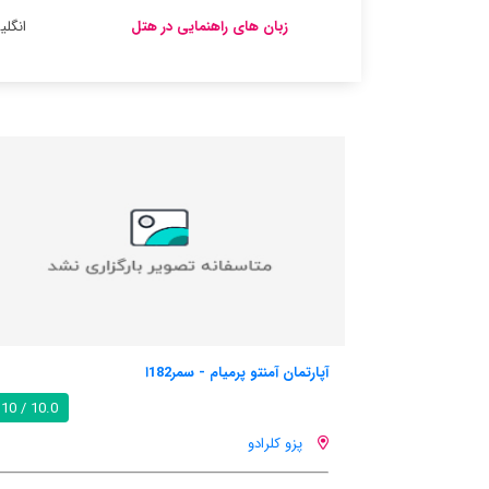
زبان های راهنمایی در هتل
انگل
 - سمر182ا
کلاب ی کاباناس اکلگیکاس واکاس
10.0 / 10
پزو کلرادو