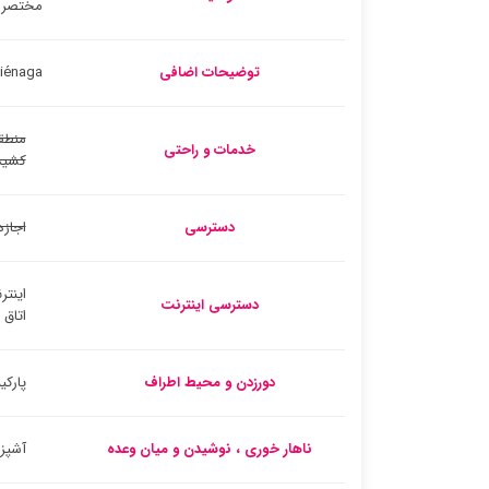
مختصر د
توضیحات اضافی
Tu Casa En Ciénaga
منطق
خدمات و راحتی
کشید
دسترسی
اجازه
اینتر
دسترسی اینترنت
اتاق
دورزدن و محیط اطراف
پارک
ناهار خوری ، نوشیدن و میان وعده
آشپز