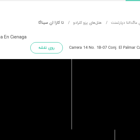
تا کازا ان سیناگا
 ماگدالنا دپارتمنت
هتل‌های پزو کلرادو
a En Cienaga
Carrera 14 No. 1B-07 Conj. El Palmar 
روی نقشه