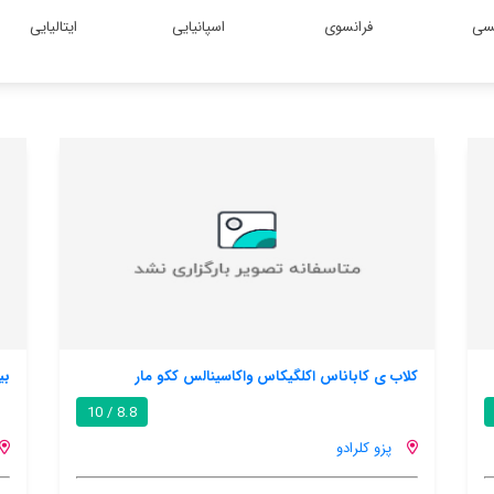
یسی
فرانسوی
اسپانیایی
ایتالیایی
ینالس ککو مار
بیچفرنت کتاگ, ویلا کارلینا
8.8 / 10
پزو کلرادو