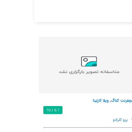
هتل دیامانت ریل
8.1 / 10
6.1 / 10
پزو کلرادو