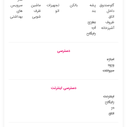
گاوصندوق
پشه
بالکن
تجهیزات
ماشین
سرویس
داخل
بند
اتو
ظرف
های
اتاق
شویی
بهداشتی
ظروف
بطری
آشپزخانه
آب
رایگان
دسترسی
اجازه
ورود
حیوانات
دسترسی اینترنت
اینترنت
رایگان
در
اتاق