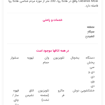
Cabañas Moai واقع در هانگا روآ، 200 متر از موزه مردم شناسی هانگا روآ
فاصله دارد.
خدمات و راحتی
منطقه
سیگار
کشیدن
در همه اتاقها موجود است
دستگاه
یخچال
تلویزیون
وان
تهویه
سشوار
پخش
حمام
سی
دی و
دی
وی
دی
خشکشویی
دوش
ماکرو
تلویزیون
اتاق
قهوه
فر
(صفحه
نشیمن
ساز /
تخت)
چای
ساز