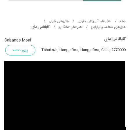
دهه
هتل‌های آمریکای جنوبی
هتل‌های شیلی
کاباناس مای
هتل‌های منطقه والپارایزو
هتل‌های هانگا رو
کاباناس مای
Cabanas Moai
Tahai s/n, Hanga Roa, Hanga Roa, Chile, 2770000
روی نقشه