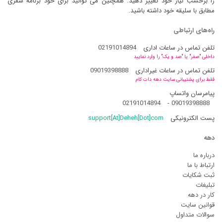
را برحسب نیاز خود تغییر دهید. همچنین می توانید برای خود برنامه سفری
مطابق با سلیقه خود داشته باشید.
راه‌های ارتباطی
تلفن تماس در ساعات اداری
02191014894
داخلی "صفر" یا "صد و یک" را وارد نمایید
تلفن تماس در ساعات غیراداری
09019398888
فقط برای پشتیبانی سایت دهه دات کام
پیامرسان واتساپ
02191014894
-
09019398888
پست الکترونیکی
support[At]Deheh[Dot]com
دهه
درباره ما
ارتباط با ما
ثبت شکایات
تبلیغات
کار در دهه
قوانین سایت
سوالات متداول