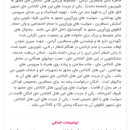
خاطره انگیز مسافرین گرامی ، مجموعه ورزشی هتل کاباناس مای مجهز به
تلویزیون (صفحه تخت) ، یکی از مزیت های این هتل کاباناس مای تجهیز
اتاق های آن به قهوه ساز می باشد ، تهویه اتوماتیک و بی صدای سرویس
های بهداشتی ، سوئیت ‌های وی‌آی‌پی مجهز به ماشین ظرف شویی برای
آسایش مسافرین ، سوئیت ‌های وی‌آی‌پی با حمام اختصاصی و وان حمام ،
اتاقهای وی‌آی‌پی مجهز به گاوصندوق داخل اتاق می باشند ، یخچال های
سایز متوسط و بزرگ برای خانواده های پر جمعیت بدون نگرانی بابت
نگهداری دارو ها و نوشیدنی های مسافرین گرامی ، جهت سپری نمودن
اوقات مناسب و عدم ناراحتی در هنگام انتظار در لابی، تلویزیون تعبیه شده
تا زمان انتظار آسان تری را در پیش داشته باشید ، امکان دریافت خدمات
خشکشویی در این هتل کاباناس مای ، نصب دوشهای همگانی در ساحل
هتل کاباناس مای ، جاده سلامتی و پیاده روی همراه با سرویس های
بهداشتی ، این هتل کاباناس مای مجهز به تجهیزات اتو و خشک شویی می
باشد ، یکی از مزیت های این هتل کاباناس مای تجهیز اتاق های آن به
ماکروفر است ، امکان درخواست پشه بند برای مسافرین بخصوص کودکان
در هر زمان از اقامت ، سوئیت ‌های وی‌آی‌پی هتل کاباناس مای مجهز به
ظروف آشپزخانه ، یکی از مزیت های این هتل کاباناس مای امکان اقامت در
سوئیت ‌های با اتاق نشیمن است ، یکی از مزیت های این هتل کاباناس
مای تجهیز اتاقهای آن به دستگاه پخش CD و DVD می باشد ،
توضیحات اضافی