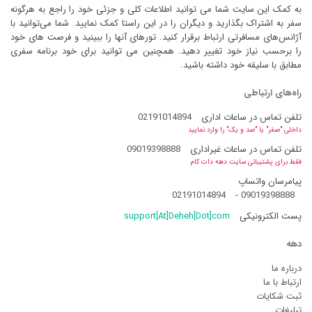
به کمک این سایت شما می توانید اطلاعات کلی و جزئی خود را راجع به هرگونه
سفر به اشتراک بگذارید و دیگران را در این راستا کمک نمایید. شما می‌توانید با
آژانس‌های مسافرتی ارتباط برقرار کنید. تورهای آنها را ببینید و فرصت های خود
را برحسب نیاز خود تغییر دهید. همچنین می توانید برای خود برنامه سفری
مطابق با سلیقه خود داشته باشید.
راه‌های ارتباطی
تلفن تماس در ساعات اداری
02191014894
داخلی "صفر" یا "صد و یک" را وارد نمایید
تلفن تماس در ساعات غیراداری
09019398888
فقط برای پشتیبانی سایت دهه دات کام
پیامرسان واتساپ
02191014894
-
09019398888
پست الکترونیکی
support[At]Deheh[Dot]com
دهه
درباره ما
ارتباط با ما
ثبت شکایات
تبلیغات