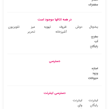
مشترک
در همه اتاقها موجود است
یخچال
دوش
ظروف
تهویه
میز
تلویزیون
آشپزخانه
تحریر
بطری
آب
رایگان
دسترسی
اجازه
ورود
حیوانات
دسترسی اینترنت
اینترنت
اینترنت
رایگان
وای