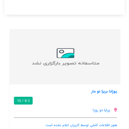
وارانگ گست هاوس
/ 10
پرایا دو روزا
ترانسفر فرودگاهی
بالکن
باغ