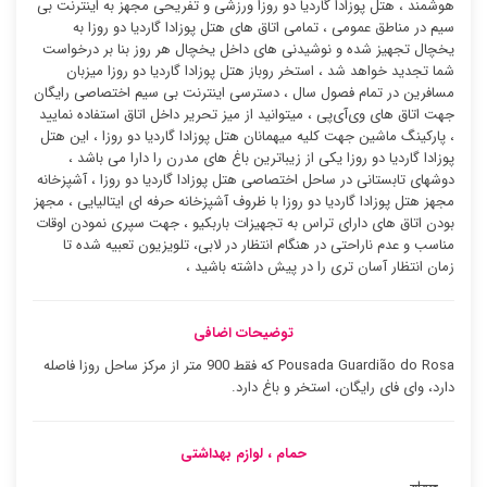
هوشمند ، هتل پوزادا گاردیا دو روزا ورزشی و تفریحی مجهز به اینترنت بی
سیم در مناطق عمومی ، تمامی اتاق های هتل پوزادا گاردیا دو روزا به
یخچال تجهیز شده و نوشیدنی های داخل یخچال هر روز بنا بر درخواست
شما تجدید خواهد شد ، استخر روباز هتل پوزادا گاردیا دو روزا میزبان
مسافرین در تمام فصول سال ، دسترسی اینترنت بی سیم اختصاصی رایگان
جهت اتاق های وی‌آی‌پی ، میتوانید از میز تحریر داخل اتاق استفاده نمایید
، پارکینگ ماشین جهت کلیه میهمانان هتل پوزادا گاردیا دو روزا ، این هتل
پوزادا گاردیا دو روزا یکی از زیباترین باغ های مدرن را دارا می باشد ،
دوشهای تابستانی در ساحل اختصاصی هتل پوزادا گاردیا دو روزا ، آشپزخانه
مجهز هتل پوزادا گاردیا دو روزا با ظروف آشپزخانه حرفه ای ایتالیایی ، مجهز
بودن اتاق های دارای تراس به تجهیزات باربکیو ، جهت سپری نمودن اوقات
مناسب و عدم ناراحتی در هنگام انتظار در لابی، تلویزیون تعبیه شده تا
زمان انتظار آسان تری را در پیش داشته باشید ،
توضیحات اضافی
Pousada Guardião do Rosa که فقط 900 متر از مرکز ساحل روزا فاصله
دارد، وای فای رایگان، استخر و باغ دارد.
حمام ، لوازم بهداشتی
حمام