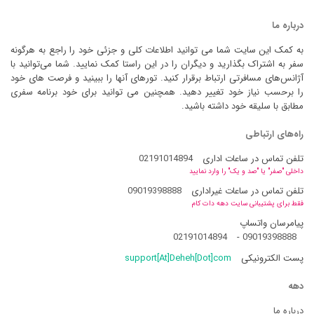
درباره ما
به کمک این سایت شما می توانید اطلاعات کلی و جزئی خود را راجع به هرگونه
سفر به اشتراک بگذارید و دیگران را در این راستا کمک نمایید. شما می‌توانید با
آژانس‌های مسافرتی ارتباط برقرار کنید. تورهای آنها را ببینید و فرصت های خود
را برحسب نیاز خود تغییر دهید. همچنین می توانید برای خود برنامه سفری
مطابق با سلیقه خود داشته باشید.
راه‌های ارتباطی
تلفن تماس در ساعات اداری
02191014894
داخلی "صفر" یا "صد و یک" را وارد نمایید
تلفن تماس در ساعات غیراداری
09019398888
فقط برای پشتیبانی سایت دهه دات کام
پیامرسان واتساپ
02191014894
-
09019398888
پست الکترونیکی
support[At]Deheh[Dot]com
دهه
درباره ما