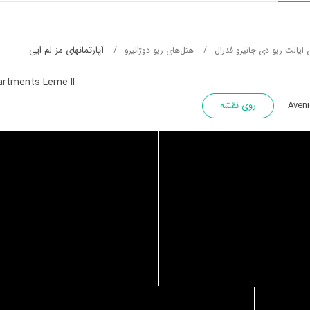
آپارتمانهای مز لم ایی
 ایالت ریو دی جانیرو فدرال
هتل‌های ریو دوژانیرو
rtments Leme II
روی نقشه