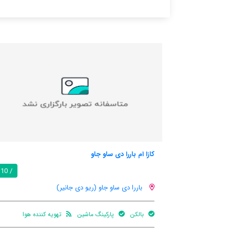
و جاو
آپارتمان ترپیکانا آمنتس
/ 10
او (ریو دی جانیر)
باررا دی ساو جاو (ریو دی جانی
ینگ ماشین
تهویه کننده هوا
بالکن