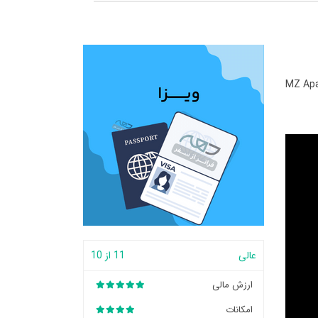
MZ Apa
عالی
11 از 10
ارزش مالی
امکانات