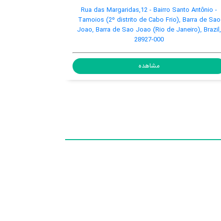
Avenida Litorânea, Barra de Sao Joao, Barra de Sao
Rua da
Joao (Rio de Janeiro), Brazil, 28908-280
Tamoios
Joao, Ba
مشاهده