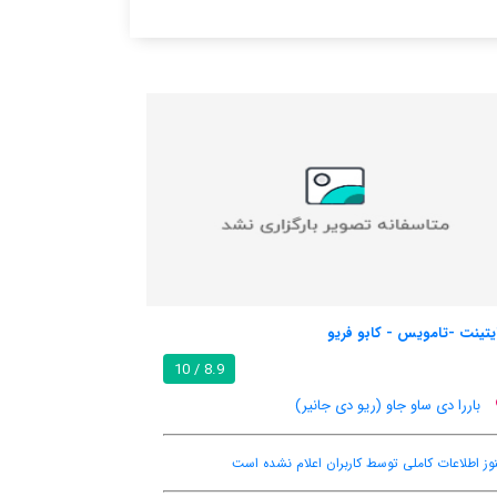
آپارتمان آمنتو فرنت پرایا دو فرت
/ 10
8.9 / 10
باررا دی ساو جاو (ریو دی جانیر)
بالکن