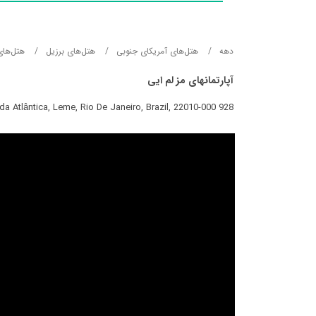
دهه
هتل‌های آمریکای جنوبی
هتل‌های برزیل
هتل‌های
آپارتمانهای مز لم ایی
928 Avenida Atlântica, Leme, Rio De Janeiro, Brazil, 22010-000