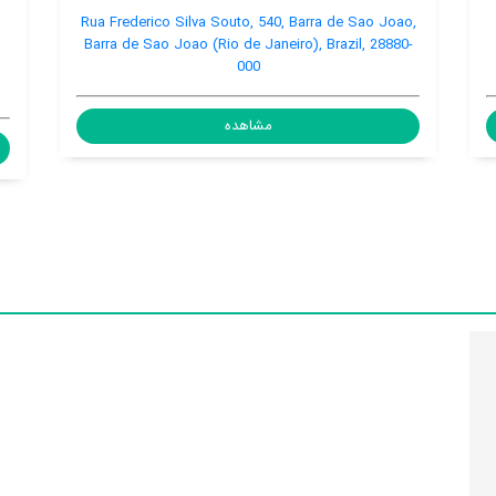
s Margaridas,12 - Bairro Santo Antônio -
Rua Frederico Silva S
 (2º distrito de Cabo Frio), Barra de Sao
Barra de Sao Joao (Ri
rra de Sao Joao (Rio de Janeiro), Brazil,
28927-000
مشاهده