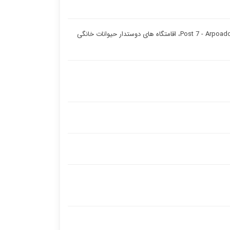
MZ Apartments Leme II در ریودوژانیرو، در 2.5 کیلومتری کوه Sugarloaf و 3.4 کیلومتری Post 7 - Arpoador، اقامتگاه های دوستدار حیوانات خانگی