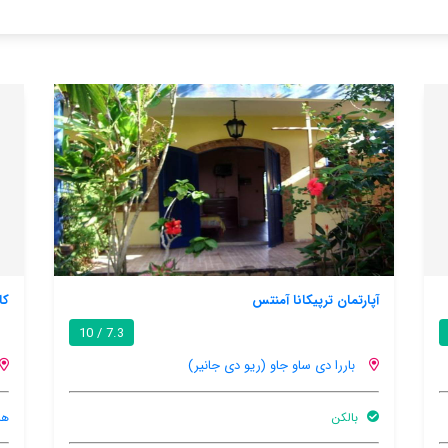
کایتینت -تامویس - کابو فریو
7.3 / 10
ر)
باررا دی ساو جاو (ریو دی جانیر)
هنوز اطلاعات کاملی توسط کاربران اعلام نشده است