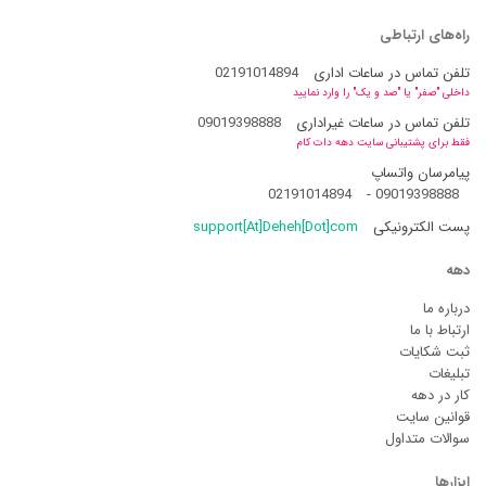
راه‌های ارتباطی
تلفن تماس در ساعات اداری
02191014894
داخلی "صفر" یا "صد و یک" را وارد نمایید
تلفن تماس در ساعات غیراداری
09019398888
فقط برای پشتیبانی سایت دهه دات کام
پیامرسان واتساپ
02191014894
-
09019398888
پست الکترونیکی
support[At]Deheh[Dot]com
دهه
درباره ما
ارتباط با ما
ثبت شکایات
تبلیغات
کار در دهه
قوانین سایت
سوالات متداول
ابزارها