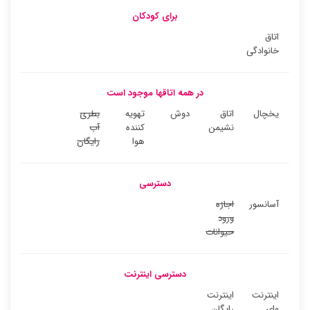
برای کودکان
اتاق
خانوادگی
در همه اتاقها موجود است
یخچال
اتاق
دوش
تهویه
بطری
نشیمن
کننده
آب
هوا
رایگان
دسترسی
آسانسور
اجازه
ورود
حیوانات
دسترسی اینترنت
اینترنت
اینترنت
وای
رایگان