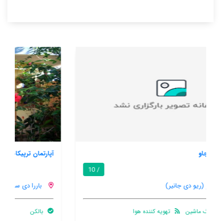
آپارتمان ترپیکانا آمنتس
7.3 / 10
باررا دی ساو جاو (ریو دی جانیر)
بالکن