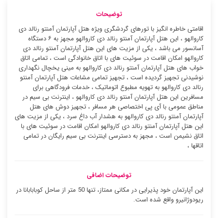
توضیحات
اقامتی خاطره انگیز با تورهای گردشگری ویژه هتل آپارتمان آمنتو رنالد دی
کاروالهو ، این هتل آپارتمان آمنتو رنالد دی کاروالهو مجهز به ۶ دستگاه
آسانسور می باشد ، یکی از مزیت های این هتل آپارتمان آمنتو رنالد دی
کاروالهو امکان اقامت در سوئیت ‌های با اتاق خانوادگی است ، تمامی اتاق
خواب های هتل آپارتمان آمنتو رنالد دی کاروالهو به مینی یخچال نگهداری
نوشیدنی تجهیز گردیده است ، تجهیز تمامی مشاعات هتل آپارتمان آمنتو
رنالد دی کاروالهو به تهویه مطبوع اتوماتیک ، خدمات فرودگاهی برای
مسافرین این هتل آپارتمان آمنتو رنالد دی کاروالهو ، اینترنت بی سیم در
مناطق عمومی با آی پی اختصاصی هر مسافر ، تجهیز دوش های هتل
آپارتمان آمنتو رنالد دی کاروالهو به هشدار آب داغ سرد ، یکی از مزیت های
این هتل آپارتمان آمنتو رنالد دی کاروالهو امکان اقامت در سوئیت ‌های با
اتاق نشیمن است ، مجهز به دسترسی اینترنت بی سیم رایگان در تمامی
اتاقها ،
توضیحات اضافی
این آپارتمان خود پذیرایی در مکانی ممتاز، تنها 50 متر از ساحل کوبابابانا در
ریودوژانیرو واقع شده است.