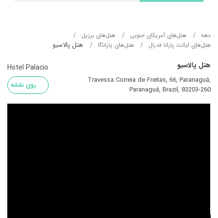
دهه
هتل‌های آمریکای جنوبی
هتل‌های برزیل
هتل پالاسیو
هتل‌های ایالت پارانا فدرال
هتل‌های پاراناگا
هتل پالاسیو
Hotel Palacio
Travessa Correia de Freitas, 66, Paranaguá,
روی نقشه
Paranaguá, Brazil, 83203-260