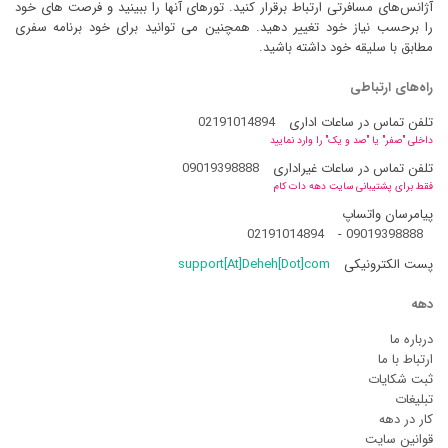
آژانس‌های مسافرتی ارتباط برقرار کنید. تورهای آنها را ببینید و فرصت های خود
را برحسب نیاز خود تغییر دهید. همچنین می توانید برای خود برنامه سفری
مطابق با سلیقه خود داشته باشید.
راه‌های ارتباطی
تلفن تماس در ساعات اداری
02191014894
داخلی "صفر" یا "صد و یک" را وارد نمایید
تلفن تماس در ساعات غیراداری
09019398888
فقط برای پشتیبانی سایت دهه دات کام
پیامرسان واتساپ
02191014894
-
09019398888
پست الکترونیکی
support[At]Deheh[Dot]com
دهه
درباره ما
ارتباط با ما
ثبت شکایات
تبلیغات
کار در دهه
قوانین سایت