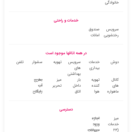
خانوادگی
خدمات و راحتی
سرویس
صندوق
رختشویی
امانات
در همه اتاقها موجود است
دوش
خدمات
سرویس
تهویه
سشوار
تلفن
بیداری
های
بهداشتی
کانال
تهویه
بار
میز
بطری
های
کننده
داخل
تحریر
آب
ماهواره
هوا
اتاق
رایگان
دسترسی
میز
اجازه
خدمات
ورود
(۲۴
حیوانات