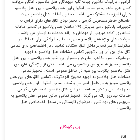
گرامی ، پارکینگ ماشین جهت کلیه میهمانان هتل پالاسیو ، امکان دریافت
کانال های ماهواره در تمامی اتاقهای این هتل پالاسیو ، این هتل پالاسیو
دارای آشپزخانه مشترک می باشد ، صندوق امانات هتل پالاسیو جهت
اطمینان خاطر مسافرین گرامی ، مجهز بودن اتاق های دارای تراس به
تجهیزات باربکیو ، میز پذیرش (۲۴ ساعته) هتل پالاسیو در تمامی ساعات
شبانه روز آماده میزبانی از مهمانان و ارائه خدمات به ایشان می باشد ،
سوئیت ‌های ویژه هتل پالاسیو مجهز به اتاق خانوادگی برای ۴ تا ۶ نفر ،
میتوانید از میز تحریر داخل اتاق استفاده نمایید ، بار اختصاصی برای تمامی
اتاق های وی آی پی ، تجهیز تمامی مشاعات هتل پالاسیو به تهویه
اتوماتیک ، سرو غذاهای ملل در رستوران بی نظیر هتل پالاسیو ، این هتل
پالاسیو مجهز به سرویس رختشویی می باشد ، یکی از ویژه گی های این
هتل پالاسیو اینترنت بی سیم در مناطق عمومی است ، تجهیز تمامی
مشاعات هتل پالاسیو به تهویه مطبوع اتوماتیک ، تمامی اتاق های این هتل
پالاسیو مجهز به بار داخل اتاق می باشند ، تمامی اتاقهای این هتل پالاسیو
مجهز به تلفن راه دور میباشد ، در این هتل پالاسیو به مسافرین گرامی
خدمات بیداری ارائه می گردد ، تجهیز تمامی اماکن عمومی هتل پالاسیو به
سرویس های بهداشتی ، دوشهای تابستانی در ساحل اختصاصی هتل
پالاسیو ،
برای کودکان
اتاق