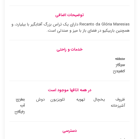
توضیحات اضافی
Recanto da Glória Maresias دارای یک تراس بزرگ آفتابگیر با بیلیارد، و
همچنین باربیکیو در فضای باز با میز و صندلی است.
خدمات و راحتی
منطقه
سیگار
کشیدن
در همه اتاقها موجود است
ظروف
یخچال
تهویه
تلویزیون
دوش
بطری
آشپزخانه
آب
رایگان
دسترسی