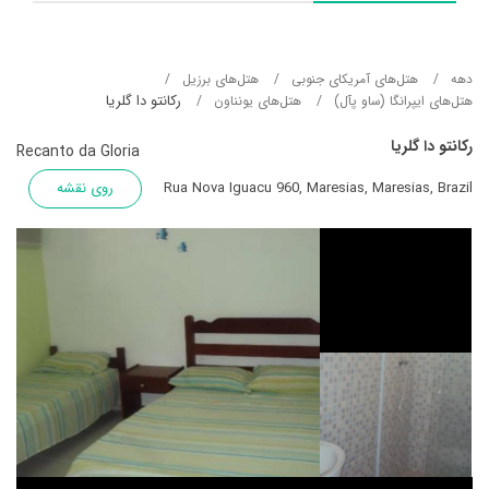
دهه
هتل‌های آمریکای جنوبی
هتل‌های برزیل
رکانتو دا گلریا
هتل‌های ایپرانگا (ساو پآل)
هتل‌های یونناون
رکانتو دا گلریا
Recanto da Gloria
Rua Nova Iguacu 960, Maresias, Maresias, Brazil
روی نقشه