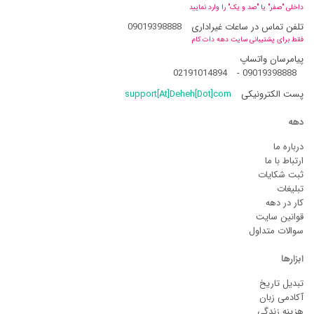
داخلی "صفر" یا "صد و یک" را وارد نمایید
تلفن تماس در ساعات غیراداری
09019398888
فقط برای پشتیبانی سایت دهه دات کام
پیامرسان واتساپ
02191014894
-
09019398888
پست الکترونیکی
support[At]Deheh[Dot]com
دهه
درباره ما
ارتباط با ما
ثبت شکایات
تبلیغات
کار در دهه
قوانین سایت
سوالات متداول
ابزارها
تبدیل تاریخ
آکادمی زبان
هزینه زندگی