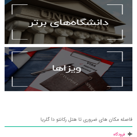
فاصله مکان های ضروری تا هتل رکانتو دا گلریا
فرودگاه