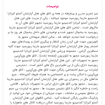
توضیحات
میز تحریر مدرن و پیشرفته در همه ی اتاق های هتل آپارتمان آمنتو کبرتارا
کندمینیو مارینا ریورسید موجود میباشد ، یکی از مزیت های این هتل
آپارتمان آمنتو کبرتارا کندمینیو مارینا ریورسید تجهیز اتاق های آن به
ماکروفر است ، تمامی اتاق های هتل آپارتمان آمنتو کبرتارا کندمینیو مارینا
ریورسید به یخچال تجهیز شده و نوشیدنی های داخل یخچال هر روز بنا بر
درخواست شما تجدید خواهد شد ، سالن انتظار میهمانان مجهز به
تلویزیون جهت طی کردن زمان انتظار و پیگیری اخبار و رویدادهای مهم ،
استخر روباز هتل آپارتمان آمنتو کبرتارا کندمینیو مارینا ریورسید جهت کلیه
مسافرین گرامی ، مجموعه ورزشی هتل آپارتمان آمنتو کبرتارا کندمینیو
مارینا ریورسید مجهز به تلویزیون (صفحه تخت) ، اتاق های وی‌آی‌پی
مجهز به تجهیزات اتو ، این هتل آپارتمان آمنتو کبرتارا کندمینیو مارینا
ریورسید دارای یکی از بی نظیرترین باغ های کشور است ، دسترسی
اینترنت بی سیم اختصاصی رایگان جهت اتاق های وی‌آی‌پی ، اتاق های
وی‌آی‌پی با امکان پخت و پز اختصاصی به همراه ظروف آشپزخانه ، سرو
غذاهای ملل در رستوران بی نظیر هتل آپارتمان آمنتو کبرتارا کندمینیو مارینا
ریورسید ، مجهز بودن اتاق های دارای تراس به تجهیزات باربکیو ، اقامتی
راحت و خاطره انگیز با اتاق نشیمن سوییت ها ، مجهز به اینترنت بی سیم
در مناطق عمومی و مشاعات ، جهت میزبانی از میهمانان خود می توانید از
پارکینگ ماشین رایگان استفاده کنید ، تمامی اتاقهای این هتل آپارتمان
آمنتو کبرتارا کندمینیو مارینا ریورسید امکان دریافت کانال های ماهواره را