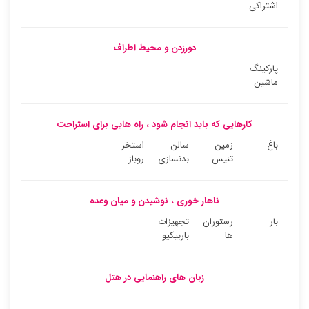
اشتراکی
دورزدن و محیط اطراف
پارکینگ
ماشین
کارهایی که باید انجام شود ، راه هایی برای استراحت
باغ
زمین
سالن
استخر
تنیس
بدنسازی
روباز
ناهار خوری ، نوشیدن و میان وعده
بار
رستوران
تجهیزات
ها
باربیکیو
زبان های راهنمایی در هتل