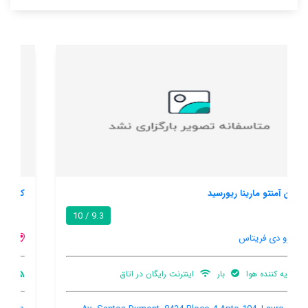
کازا ویلاس دو آتلانتیکو
/ 10
لآرو دی فریتاس
تهویه کننده هوا
بالکن
استخر خصوصی