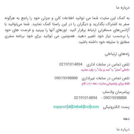
درباره ما
به کمک این سایت شما می توانید اطلاعات کلی و جزئی خود را راجع به هرگونه
سفر به اشتراک بگذارید و دیگران را در این راستا کمک نمایید. شما می‌توانید با
آژانس‌های مسافرتی ارتباط برقرار کنید. تورهای آنها را ببینید و فرصت های خود
را برحسب نیاز خود تغییر دهید. همچنین می توانید برای خود برنامه سفری
مطابق با سلیقه خود داشته باشید.
راه‌های ارتباطی
تلفن تماس در ساعات اداری
02191014894
داخلی "صفر" یا "صد و یک" را وارد نمایید
تلفن تماس در ساعات غیراداری
09019398888
فقط برای پشتیبانی سایت دهه دات کام
پیامرسان واتساپ
02191014894
-
09019398888
پست الکترونیکی
support[At]Deheh[Dot]com
دهه
درباره ما