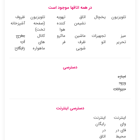
در همه اتاقها موجود است
تلویزیون
یخچال
اتاق
تهویه
تلویزیون
ظروف
نشیمن
کننده
(صفحه
آشپزخانه
هوا
تخت)
میز
تجهیزات
ماشین
ماکرو
کانال
بطری
تحریر
اتو
ظرف
فر
های
آب
شویی
ماهواره
رایگان
دسترسی
اجازه
ورود
حیوانات
دسترسی اینترنت
اینترنت
اینترنت
وای
رایگان
فای در
در
محیط
اتاق