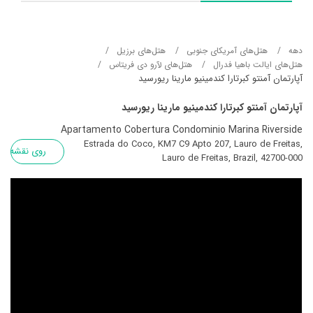
دهه
هتل‌های آمریکای جنوبی
هتل‌های برزیل
هتل‌های ایالت باهیا فدرال
هتل‌های لآرو دی فریتاس
آپارتمان آمنتو کبرتارا کندمینیو مارینا ریورسید
آپارتمان آمنتو کبرتارا کندمینیو مارینا ریورسید
Apartamento Cobertura Condominio Marina Riverside
Estrada do Coco, KM7 C9 Apto 207, Lauro de Freitas,
روی نقشه
Lauro de Freitas, Brazil, 42700-000