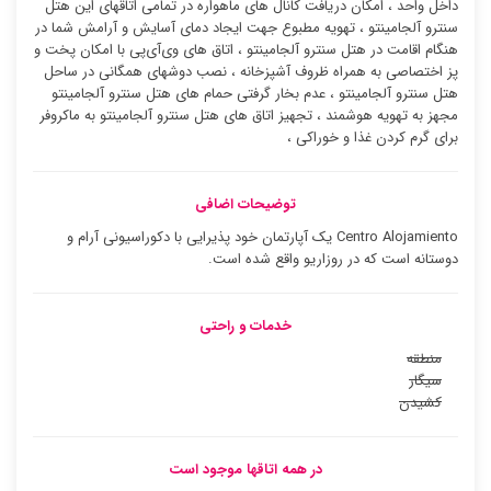
داخل واحد ، امکان دریافت کانال های ماهواره در تمامی اتاقهای این هتل
سنترو آلجامینتو ، تهویه مطبوع جهت ایجاد دمای آسایش و آرامش شما در
هنگام اقامت در هتل سنترو آلجامینتو ، اتاق های وی‌آی‌پی با امکان پخت و
پز اختصاصی به همراه ظروف آشپزخانه ، نصب دوشهای همگانی در ساحل
هتل سنترو آلجامینتو ، عدم بخار گرفتی حمام های هتل سنترو آلجامینتو
مجهز به تهویه هوشمند ، تجهیز اتاق های هتل سنترو آلجامینتو به ماکروفر
برای گرم کردن غذا و خوراکی ،
توضیحات اضافی
Centro Alojamiento یک آپارتمان خود پذیرایی با دکوراسیونی آرام و
دوستانه است که در روزاریو واقع شده است.
خدمات و راحتی
منطقه
سیگار
کشیدن
در همه اتاقها موجود است