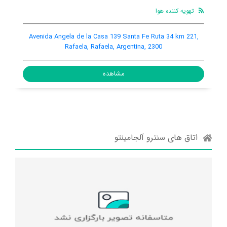
تهویه کننده هوا
اینترنت رایگان در اتاق
ito Irigoyen 2677, Rafaela, Rafaela, Argentina, 2300
Avenida An
مشاهده
اتاق های سنترو آلجامینتو