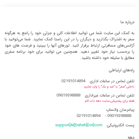
درباره ما
به کمک این سایت شما می توانید اطلاعات کلی و جزئی خود را راجع به هرگونه
سفر به اشتراک بگذارید و دیگران را در این راستا کمک نمایید. شما می‌توانید با
آژانس‌های مسافرتی ارتباط برقرار کنید. تورهای آنها را ببینید و فرصت های خود
را برحسب نیاز خود تغییر دهید. همچنین می توانید برای خود برنامه سفری
مطابق با سلیقه خود داشته باشید.
راه‌های ارتباطی
تلفن تماس در ساعات اداری
02191014894
داخلی "صفر" یا "صد و یک" را وارد نمایید
تلفن تماس در ساعات غیراداری
09019398888
فقط برای پشتیبانی سایت دهه دات کام
پیامرسان واتساپ
02191014894
-
09019398888
پست الکترونیکی
support[At]Deheh[Dot]com
دهه