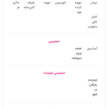
دوش
تهویه
تلویزیون
تهویه
ظروف
ماکرو
کننده
آشپزخانه
فر
هوا
کانال
های
ماهواره
دسترسی
آسانسور
اجازه
ورود
حیوانات
دسترسی اینترنت
اینترنت
رایگان
در
اتاق