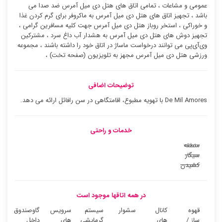
عمومی و مشاعات ، تمامی اتاق های هتل دی میل آمرس ضد صدا می
باشد ، تجهیز اتاق های هتل دی میل آمرس به ماکروفر برای گرم کردن غذا
و خوراکی ، استخر روباز هتل دی میل آمرس جهت کلیه مسافرین گرامی ،
تجهیز دوش های هتل دی میل آمرس به هشدار آب داغ سرد ، مشترکین
وی‌آی‌پی می توانند درخواست ماساژ در اتاق خود را داشته باشند ، مجموعه
ورزشی هتل دی میل آمرس مجهز به تلویزیون (صفحه تخت) ،
توضیحات اضافی
De Mil Amores با تهویه مطبوع، اقامتگاهی در سن رافائل ارائه می دهد.
خدمات و راحتی
منطقه
سیگار
کشیدن
در همه اتاقها موجود است
قهوه
کانال
سشوار
سیستم
سرویس
گاوصندوق
ساز /
های
گرمایشی
های
داخل