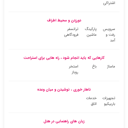
اشتراکی
دورزدن و محیط اطراف
سرویس
پارکینگ
ترانسفر
رفت و
ماشین
فرودگاهی
آمد
کارهایی که باید انجام شود ، راه هایی برای استراحت
ماساژ
باغ
استخر
روباز
ناهار خوری ، نوشیدن و میان وعده
تجهیزات
خدمات
باربیکیو
اتاق
زبان های راهنمایی در هتل