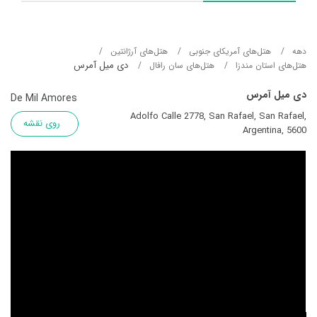
دهه
هتل‌های آمریکای جنوبی
هتل‌های آرژانتین
دی میل آمرس
هتل‌های استان مندزا
هتل‌های سان رافال
دی میل آمرس
De Mil Amores
Adolfo Calle 2778, San Rafael, San Rafael,
روی نقشه
Argentina, 5600