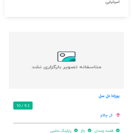
اسپانیایی
پوزادا دل سل
9.2 / 10
ال چالاو
قفسه چمدان
باغ
پارکینگ ماشین