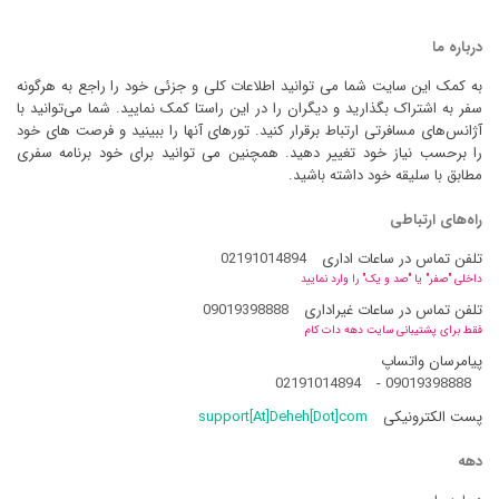
درباره ما
به کمک این سایت شما می توانید اطلاعات کلی و جزئی خود را راجع به هرگونه
سفر به اشتراک بگذارید و دیگران را در این راستا کمک نمایید. شما می‌توانید با
آژانس‌های مسافرتی ارتباط برقرار کنید. تورهای آنها را ببینید و فرصت های خود
را برحسب نیاز خود تغییر دهید. همچنین می توانید برای خود برنامه سفری
مطابق با سلیقه خود داشته باشید.
راه‌های ارتباطی
تلفن تماس در ساعات اداری
02191014894
داخلی "صفر" یا "صد و یک" را وارد نمایید
تلفن تماس در ساعات غیراداری
09019398888
فقط برای پشتیبانی سایت دهه دات کام
پیامرسان واتساپ
02191014894
-
09019398888
پست الکترونیکی
support[At]Deheh[Dot]com
دهه