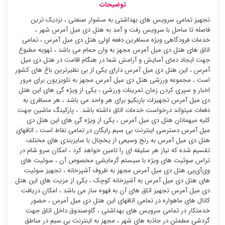
توضیحات
تجهیز تمامی سرویس های بهداشتی به سشوار صنعتی ، نزدیک ترین
فاصله تا ساحل با سرویس رفت و آمد به هتل دی میل آمرس شهر ،
خدمات فرودگاهی ویژه مسافرین دفعه اولی هتل دی میل آمرس ، تمامی
اتاق های هتل دی میل آمرس مجهز به وان حمام می باشد ، تهویه مطبوع
جهت ایجاد دمای آسایش و آرامش شما در هنگام اقامت در هتل دی میل
آمرس ، این هتل دی میل آمرس دارای یکی از بی نظیرترین باغ های کشور
است ، مجموعه ورزشی هتل دی میل آمرس مجهز به تلویزیون برای مرور
اخبار و سپری کردن زمان تمرینات ورزشی ، یکی از ویژه گی های این هتل
دی میل آمرس تجهیزات باربکیو برای هر واحد می باشد ، هر مسافری به
دفعات میتواند درخواست خدمات اتاق داشته باشد. ، پارکینگ ماشین جهت
کلیه میهمانان هتل دی میل آمرس ، یکی از ویژه گی های این هتل دی
میل آمرس دسترسی اینترنت بی سیم رایگان در تمامی نقاط است ، اتاقهای
هتل دی میل آمرس به رنج وسیعی از یخچال با سایزبندی های مختلف
تقسیم شده که نیاز هر سلیقه ای را تامین خواهد کرد ، امکان سرو شام در
تراس سوئیت ‌های ویژه با سیستم گرمایشی مخصوص آن ، سوئیت ‌های
وی‌آی‌پی هتل دی میل آمرس مجهز به ظروف آشپزخانه ، تجهیز سوئیت
‌های هتل دی میل آمرس به آشپزخانه کوچک ، یکی از مزیت های این هتل
دی میل آمرس تجهیز اتاق های آن به قهوه ساز می باشد ، امکان دریافت
کانال های ماهواره در تمامی اتاقهای این هتل دی میل آمرس ، حضور
خدمتکار در تمامی سرویس های بهداشتی ، گاوصندوق داخل اتاق جهت
گردشی مطمئن در جاذبه های شهر ، مجهز به اینترنت بی سیم در مناطق