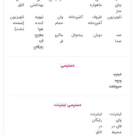
چای
ماهواره
بهداشتی
اتاق
ساز
تلویزیون
ظروف
آشپزخانه
وان
تهویه
تلویزیون
آشپزخانه
حمام
کننده
(صفحه
هوا
تخت)
ضد
دوش
یخچال
ماکرو
بطری
صدا
فر
آب
رایگان
دسترسی
اجازه
ورود
حیوانات
دسترسی اینترنت
اینترنت
اینترنت
وای
رایگان
فای در
در
محیط
اتاق