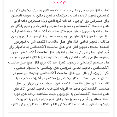
توضیحات
تمامی اتاق خواب های هتل سانست آککممداشن به مینی یخچال نگهداری
نوشیدنی تجهیز گردیده است ، پارکینگ ماشین رایگان به صورت نامحدود
برای مشترکین وی آی پی ، خدمات فرودگاهی ویژه مسافرین دفعه اولی
هتل سانست آککممداشن ، مجهز به دسترسی اینترنت بی سیم رایگان در
تمامی اتاقها ، تجهیز دوش های هتل سانست آککممداشن به هشدار آب
داغ سرد ، تجهیز اتاق های وی‌آی‌پی به ساعت زنگدار جهت یادآوری زمان
ملاقات ، تجهیز تمامی اتاق های هتل سانست آککممداشن به تلویزیون
(صفحه تخت) ، تجهیز اتاق های هتل سانست آککممداشن به ماکروفر برای
گرم کردن غذا و خوراکی ، تمامی اتاقهای هتل سانست آککممداشن مجهز
به قهوه ساز می باشد ، اقامتی راحت و خاطره انگیز با اتاق نشیمن سوییت
ها ، سیستم گرمایشی با ریموت کنترل جداگانه برای اتاق های هتل سانست
آککممداشن ، تجهیز تمامی سرویس های بهداشتی به سشوار صنعتی ،
یکی از ویژه گی های این هتل سانست آککممداشن اینترنت بی سیم در
مناطق عمومی است ، امکان پخت و پز مختصر در آشپزخانه کوچک با
اقامت در این هتل سانست آککممداشن ، سوئیت ‌های وی‌آی‌پی هتل
سانست آککممداشن مجهز به ظروف آشپزخانه ، تجهیز تمامی اتاق های
هتل سانست آککممداشن به تلویزیون جهت مشاهده برنامه های مورد
علاقه مسافرین گرامی ، مجهز بودن اتاق های دارای تراس به تجهیزات
باربکیو ، امکان دریافت دستگاه پخش CD و DVD در هنگام پذیرش اتاق ،