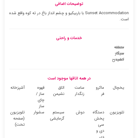
توضیحات اضافی
Sunset Accommodation با باربیکیو و چشم انداز باغ در ته کوه واقع شده
است.
خدمات و راحتی
منطقه
سیگار
کشیدن
در همه اتاقها موجود است
یخچال
ماکرو
ساعت
اتاق
قهوه
آشپزخانه
فر
زنگدار
نشیمن
ساز /
چای
ساز
تلویزیون
دستگاه
دوش
سیستم
سشوار
تلویزیون
پخش
گرمایشی
(صفحه
سی
تخت)
دی و
دی