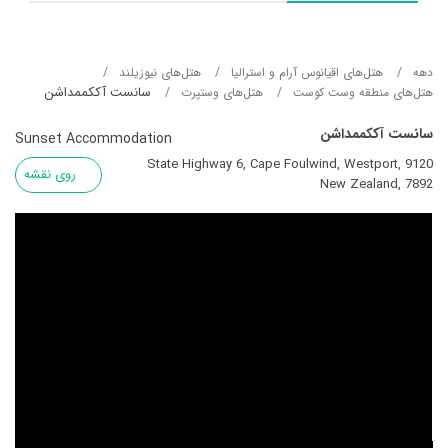
دهه
هتل‌های اقیانوس آرام و استرالیا
هتل‌های نیوزیلند
سانست آککممداشن
هتل‌های منطقه وست کوست
هتل‌های وستپرت
سانست آککممداشن
Sunset Accommodation
9120 State Highway 6, Cape Foulwind, Westport,
روی نقشه
New Zealand, 7892