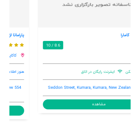
پاراماتا لژ
8.9 / 10
کاکاپتاهی
هنوز اطلاعات کاملی توسط کاربران اعلام نشده است
554 Bold Head Road, Ross, Kakapotahi, Kakapotahi, New
Zealand, 7885
مشاهده