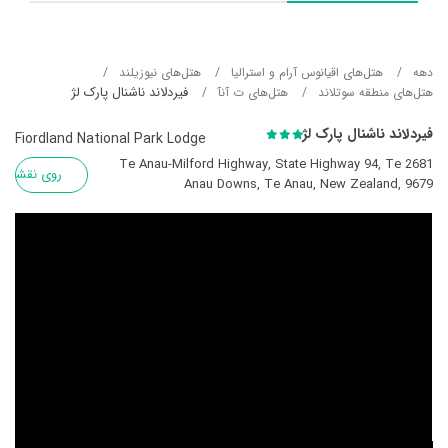
دهه
هتل‌های اقیانوس آرام و استرالیا
هتل‌های نیوزیلند
فیردلاند ناشنال پارک لژ
هتل‌های منطقه سوتلاند
هتل‌های ت آنآ
فیردلاند ناشنال پارک لژ
Fiordland National Park Lodge
2681 Te Anau-Milford Highway, State Highway 94, Te
روی نقشه
Anau Downs, Te Anau, New Zealand, 9679