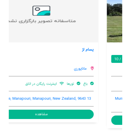
پسام لژ
7.5 / 10
ماناپوری
باغ
تورها
اینترنت رایگان در اتاق
13 Murrell Ave, Manapouri, Manapouri, New Zealand, 9643
مشاهده