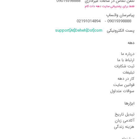
تلفن تماس در ساعات غیراداری
09019398888
فقط برای پشتیبانی سایت دهه دات کام
پیامرسان واتساپ
02191014894
-
09019398888
پست الکترونیکی
support[At]Deheh[Dot]com
دهه
درباره ما
ارتباط با ما
ثبت شکایات
تبلیغات
کار در دهه
قوانین سایت
سوالات متداول
ابزارها
تبدیل تاریخ
آکادمی زبان
هزینه زندگی