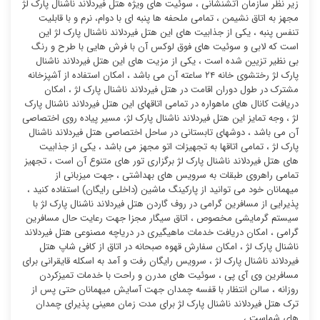
زیر نظر سازمان آتشنشانی ، سوئیت ‌های ویژه هتل فیردلاند ناشنال پارک لژ
مجهز به اتاق نشیمن ، تمامی ملحفه ها پنبه ای با دوام، نرم و با قابلیت
تنفس پنبه ، یکی از جذابیت های این هتل فیردلاند ناشنال پارک لژ این
است که لابی و سوئیت های فوق لوکس آن با فرش هایی با طرح و رنگ
بی نظیر تزیین شده است ، یکی از مزیت های این هتل فیردلاند ناشنال
پارک لژ رختشوی خانه ۲۴ ساعته آن می باشد ، امکان استفاده از آشپزخانه
مشترک در طول دوران اقامت در هتل فیردلاند ناشنال پارک لژ ، امکان
دریافت کانال های ماهواره در تمامی اتاقهای این هتل فیردلاند ناشنال پارک
لژ ، وجه تمایز این هتل فیردلاند ناشنال پارک لژ، مسیر پیاده روی اختصاصی
آن می باشد ، دوشهای تابستانی در ساحل اختصاصی هتل فیردلاند ناشنال
پارک لژ ، تمامی اتاقها به تجهیزات اتو مجهز می باشد ، یکی از جذابیت
های هتل فیردلاند ناشنال پارک لژ برگزاری تور های متنوع آن است ، تجهیز
تمامی راهروی طبقات به سرویس های بهداشتی ، جهت میزبانی از
میهمانان خود می توانید از پارکینگ ماشین (داخلی رایگان) استفاده کنید ،
پذیرایی از مسافرین گرامی در روف گاردن هتل فیردلاند ناشنال پارک لژ با
سیستم گرمایشی مخصوص ، اتاق سیگار مجزا جهت رعایت حال مسافرین
گرامی ، امکان دریافت خدمات ماهیگیری در دریاچه مصنوعی هتل فیردلاند
ناشنال پارک لژ ، امکان سفارش قهوه صبحانه در اتاق از کافی شاپ هتل
فیردلاند ناشنال پارک لژ ، سرویس رایگان رفت و آمد به اسکله قایقرانی برای
مسافرین وی آی پی ، سوئیت ‌های مدرن و راحت با خدمات تمیزکردن
روزانه ، سالن انتظار با قفسه چمدان جهت آسایش میهمانان حتی پس از
ترک هتل فیردلاند ناشنال پارک لژ برای مدت زمان معینی پذیرای چمدان
های شماست ،