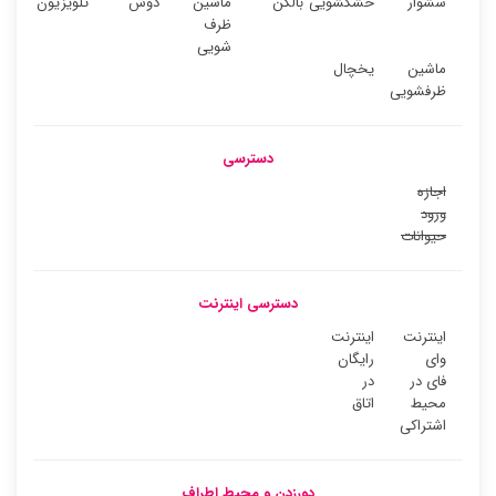
سشوار
خشکشویی
بالکن
ماشین
دوش
تلویزیون
ظرف
شویی
ماشین
یخچال
ظرفشویی
دسترسی
اجازه
ورود
حیوانات
دسترسی اینترنت
اینترنت
اینترنت
وای
رایگان
فای در
در
محیط
اتاق
اشتراکی
دورزدن و محیط اطراف