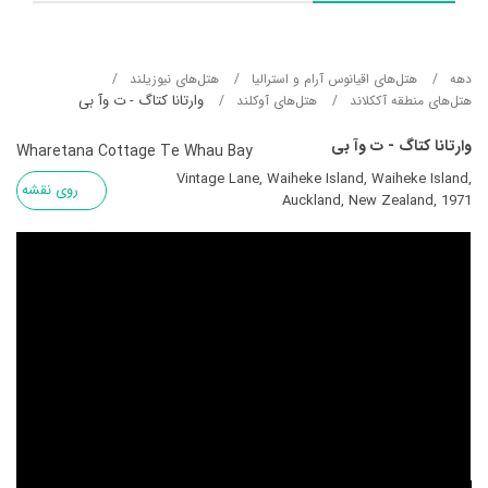
دهه
هتل‌های اقیانوس آرام و استرالیا
هتل‌های نیوزیلند
وارتانا کتاگ - ت وآ بی
هتل‌های منطقه آککلاند
هتل‌های آوکلند
وارتانا کتاگ - ت وآ بی
Wharetana Cottage Te Whau Bay
Vintage Lane, Waiheke Island, Waiheke Island,
روی نقشه
Auckland, New Zealand, 1971