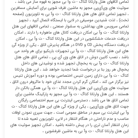
تمامی اتاقهای هتل وارتانا کتاگ - ت وآ بی مجهز به قهوه ساز می باشد ،
سوئیت ‌های وی‌آی‌پی مجهز به ماشین ظرف شویی برای آسایش مسافرین
، تجهیز تمامی اتاق های هتل وارتانا کتاگ - ت وآ بی به تلویزیون (صفحه
تخت) ، لذت شنیدین موسیقی در لابی با ایستگاه اتصال آیپد ، تجهیز
تمامی سرویس های بهداشتی به سشوار صنعتی ، تمامی اتاقهای این هتل
وارتانا کتاگ - ت وآ بی امکان دریافت کانال های ماهواره را دارند ، امکان
دریافت خدمات خشکشویی در این هتل وارتانا کتاگ - ت وآ بی ، امکان
دریافت دستگاه پخش CD و DVD در هنگام پذیرش اتاق ، یکی از ویژه گی
های این هتل وارتانا کتاگ - ت وآ بی تجهیزات باربکیو برای هر واحد می
باشد ، نصب کابین دوش در اتاق های وی آی پی ، تمامی اتاق های هتل
وارتانا کتاگ - ت وآ بی به یخچال تجهیز شده و نوشیدنی های داخل
یخچال هر روز بنا بر درخواست شما تجدید خواهد شد ، این هتل وارتانا
کتاگ - ت وآ بی دارای زمین تنیس اختصاصی بوده و دوره آموزش تنیس
نیز برگزار می کند ، امکان گرم کردن مجدد غذای خود با ماکروفر درون اتاق ،
سوئیت ‌های وی‌آی‌پی این هتل وارتانا کتاگ - ت وآ بی همگی بالکن دار
هستند ، این هتل وارتانا کتاگ - ت وآ بی مجهز به پارکینگ ماشین برای
تمامی اتاق ها می باشد ، دسترسی اینترنت بی سیم اختصاصی رایگان
جهت اتاق های وی‌آی‌پی ، یکی از ویژه گی های این هتل وارتانا کتاگ - ت
وآ بی اینترنت بی سیم در مناطق عمومی است ، جهت سپری نمودن اوقات
مناسب و عدم ناراحتی در هنگام انتظار در لابی، تلویزیون تعبیه شده تا
زمان انتظار آسان تری را در پیش داشته باشید ، امکان تجهیز سوئیت ‌های
این هتل وارتانا کتاگ - ت وآ بی به ماشین ظرفشویی ،