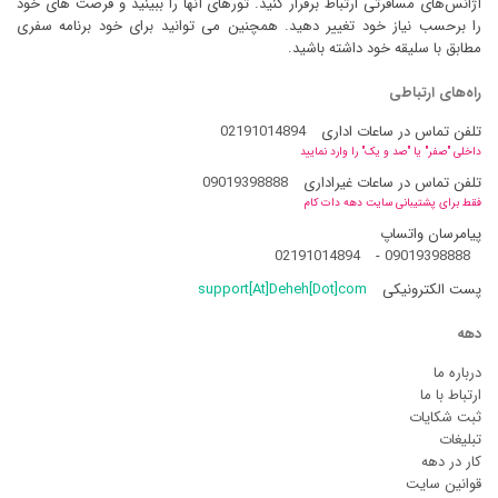
آژانس‌های مسافرتی ارتباط برقرار کنید. تورهای آنها را ببینید و فرصت های خود
را برحسب نیاز خود تغییر دهید. همچنین می توانید برای خود برنامه سفری
مطابق با سلیقه خود داشته باشید.
راه‌های ارتباطی
تلفن تماس در ساعات اداری
02191014894
داخلی "صفر" یا "صد و یک" را وارد نمایید
تلفن تماس در ساعات غیراداری
09019398888
فقط برای پشتیبانی سایت دهه دات کام
پیامرسان واتساپ
02191014894
-
09019398888
پست الکترونیکی
support[At]Deheh[Dot]com
دهه
درباره ما
ارتباط با ما
ثبت شکایات
تبلیغات
کار در دهه
قوانین سایت