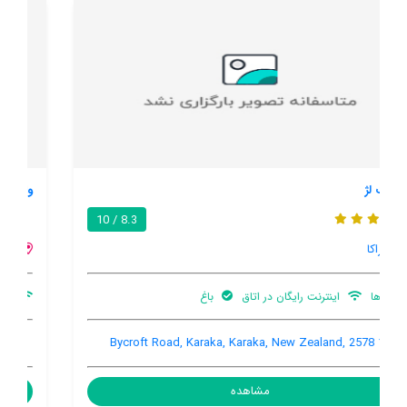
وایبی کانتری رتریت
9.2 / 10
ولسفرد
اینترنت رایگان در اتاق
پارکینگ ماشین
باغ
16 Cox Road, Wellsford, Wellsford, New Zealand, 0972
مشاهده