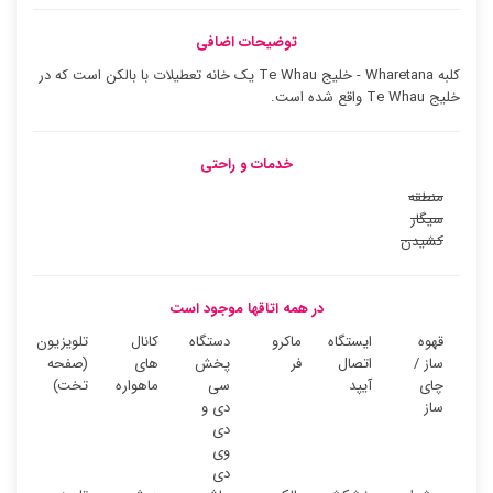
توضیحات اضافی
کلبه Wharetana - خلیج Te Whau یک خانه تعطیلات با بالکن است که در
خلیج Te Whau واقع شده است.
خدمات و راحتی
منطقه
سیگار
کشیدن
در همه اتاقها موجود است
قهوه
ایستگاه
ماکرو
دستگاه
کانال
تلویزیون
ساز /
اتصال
فر
پخش
های
(صفحه
چای
آیپد
سی
ماهواره
تخت)
ساز
دی و
دی
وی
دی