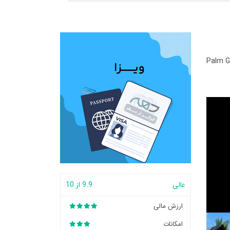
Palm G
عالی
9.9 از 10
ارزش مالی
امکانات