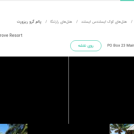
پالم گرو ریزورت
هتل‌های کوک ایسلندس ایسلند
هتل‌های رارتنگا
rove Resort
PO Box 23 Mai
روی نقشه