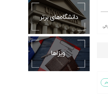
اکی
تر