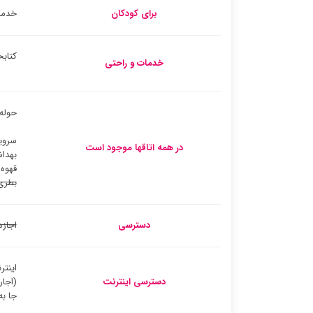
برای کودکان
خدما
کتابخ
خدمات و راحتی
حوله
سروی
در همه اتاقها موجود است
بهدا
قهوه 
بطری
دسترسی
اجازه
اینت
دسترسی اینترنت
(اجار
جا به