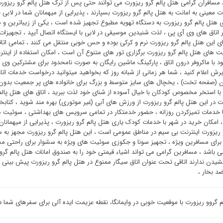
 مسافران گرامی هتل پالم گرو ریزورت می توانند حتی پس از ترک هتل پالم گرو ریزور
 معینی به امانت به هتل پالم گرو ریزورت بسپارند ، پذیرایی از میهمانان شما در لابی ب
ی هتل پالم گرو ریزورت به دستگاه تهویه مطبوع تجهیز شده است ، یکی از زیباترین
اتاق های وی آی پی ، لذت شنیدین موسیقی در لابی با ایستگاه اتصال آیپد ، تجهیزات
ی این هتل پالم گرو ریزورت نرم و کرکی بوده و حس خوبی منتقل می کنند ، تمامی اتاق
یت های هتل پالم گرو ریزورت برگزاری تور های متنوع آن است ، امکان استفاده از اینت
د با ماکروفر درون اتاق ، پارکینگ ماشین رایگان به صورت نامحدود برای مشترکین وی 
ذیرش اعلام کنید ، شما هر زمانی از شبانه روز که بخواهید میتوانید درخواست خدمات ات
ن (صفحه تخت) ، یخچال های سایز متوسط و بزرگ برای خانواده های پر جمعیت بدون ن
 با استخر مخصوص کودکان با خیال آسوده از شنای خود لذت ببرید ، اتاق های هتل پا
امت در این هتل پالم گرو ریزورت از ورزش های آبی (غیر موتوری) بهره مند شوید ، ک
 خدمات تمیزکردن روزانه ، حضور خدمتکار در تمامی سرویس های بهداشتی ، سوئیت ‌ها
 امکان خرید در شهر با خدمات کودک یاری هتل پالم گرو ریزورت ، پذیرایی از میهمانان 
و ریزورت اینترنت بی سیم در مناطق عمومی است ، این هتل پالم گرو ریزورت مجهز 
رای مسافرین ویژه ، تجهیز سونا و جکوزی سوئیت ‌های ویژه به سشوار برای راحتی مسا
ی باشد ، مسافرین گرامی می تواند اشیاء قیمتی خود را به صندوق امانات هتل پالم گر
شیدن ندارند اتاقی تحت عنوان اتاق سیگار ممنوع در هتل پالم گرو ریزورت پیش بینی 
ضد بخار ،
م گروو ریزورت با موقعیت خوبی در وایمانگا، نقطه عزیمت ایده آلی برای سفرهای شما در