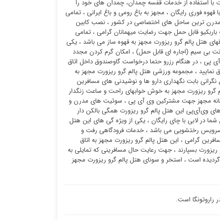
ت با استفاده از خدمات قفسه چمدان، چمدان های خود را
ا قهوه فوری رایگان ، مجهز به باغ رومی و باغ ایرانی ، تمامی
 و مدرن ترین ساحل های اختصاصی در کشور ، نصب کابین
 باربکیو قابل حمل جهت رضایت میهمانان گرامی ، تمامی
های هتل پالم گرو ریزورت مجهز به قهوه ساز می باشد ، یکی
رنت بی سیم (اجاره ای قابل حمل) ، امکان گرم کردن مجدد
آی پی ، در هنگام رزرو حتما درخواست گاوصندوق داخل اتاق
اق نمایید ، مجموعه ورزشی هتل پالم گرو ریزورت مجهز به
گرانی بابت نگهداری دارو ها و نوشیدنی های مسافرین
لم گرو ریزورت مجهز به خوش خوابهای راحت و ساعت زنگدار
تابخانه مجهز جهت مشترکین وی آی پی ، سوئیت ‌های مدرن و
ی وی‌آی‌پی این هتل پالم گرو ریزورت همگی بالکن دار
شما در لابی با چای رایگان ، یکی از ویژه گی های این هتل
به سرویس رختشویی می باشد ، خدمات فرودگاهی رفت و
فرین گرامی ، این هتل پالم گرو ریزورت مجهز به اتاق
و ریزورت بسپارند ، جهت رعایت حال مسافرینی که تمایلی به
گردیده است ، استخر و سونای هتل پالم گرو ریزورت مجهز
 راروتونگا است.