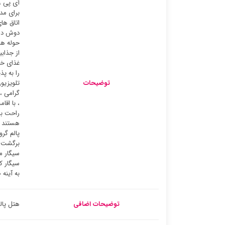
آی پی ،
برای مدت
اتاق ها
دوش در 
حوله ها
از جذاب
غذای خو
را به پ
توضیحات
تلویزیو
گرامی ،
، با اق
راحت با
هستند ،
پالم گر
برگشت ب
سیگار م
سیگار ک
به آینه 
توضیحات اضافی
هتل پال