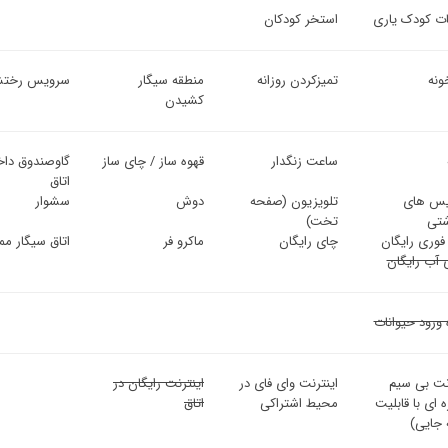
ت کودک یاری
استخر کودکان
ونه
تمیزکردن روزانه
منطقه سیگار
سرویس رختش
کشیدن
ساعت زنگدار
قهوه ساز / چای ساز
گاوصندوق داخ
اتاق
س های
تلویزیون (صفحه
دوش
سشوار
شتی
تخت)
فوری رایگان
چای رایگان
ماکرو فر
اتاق سیگار مم
 آب رایگان
 ورود حیوانات
رنت بی سیم
اینترنت وای فای در
اینترنت رایگان در
ه ای با قابلیت
محیط اشتراکی
اتاق
 جایی)