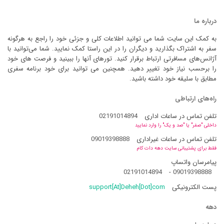
درباره ما
به کمک این سایت شما می توانید اطلاعات کلی و جزئی خود را راجع به هرگونه
سفر به اشتراک بگذارید و دیگران را در این راستا کمک نمایید. شما می‌توانید با
آژانس‌های مسافرتی ارتباط برقرار کنید. تورهای آنها را ببینید و فرصت های خود
را برحسب نیاز خود تغییر دهید. همچنین می توانید برای خود برنامه سفری
مطابق با سلیقه خود داشته باشید.
راه‌های ارتباطی
تلفن تماس در ساعات اداری
02191014894
داخلی "صفر" یا "صد و یک" را وارد نمایید
تلفن تماس در ساعات غیراداری
09019398888
فقط برای پشتیبانی سایت دهه دات کام
پیامرسان واتساپ
02191014894
-
09019398888
پست الکترونیکی
support[At]Deheh[Dot]com
دهه