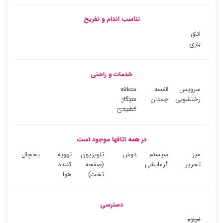
تناسب اندام و تفریح
اتاق
بازی
خدمات و راحتی
سرویس
قفسه
منطقه
رختشویی
چمدان
سیگار
کشیدن
در همه اتاقها موجود است
میز
سیستم
دوش
تلویزیون
تهویه
یخچال
تحریر
گرمایشی
(صفحه
کننده
تخت)
هوا
دسترسی
اجازه