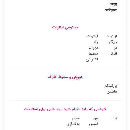
ورود
حیوانات
دسترسی اینترنت
اینترنت
اینترنت
رایگان
وای
در
فای در
اتاق
محیط
اشتراکی
دورزدن و محیط اطراف
پارکینگ
ماشین
کارهایی که باید انجام شود ، راه هایی برای استراحت
باغ
میز
سالن
تنیس
بدنسازی