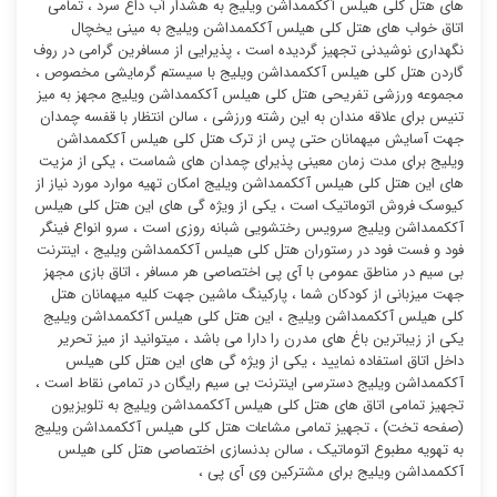
های هتل کلی هیلس آککممداشن ویلیج به هشدار آب داغ سرد ، تمامی
اتاق خواب های هتل کلی هیلس آککممداشن ویلیج به مینی یخچال
نگهداری نوشیدنی تجهیز گردیده است ، پذیرایی از مسافرین گرامی در روف
گاردن هتل کلی هیلس آککممداشن ویلیج با سیستم گرمایشی مخصوص ،
مجموعه ورزشی تفریحی هتل کلی هیلس آککممداشن ویلیج مجهز به میز
تنیس برای علاقه مندان به این رشته ورزشی ، سالن انتظار با قفسه چمدان
جهت آسایش میهمانان حتی پس از ترک هتل کلی هیلس آککممداشن
ویلیج برای مدت زمان معینی پذیرای چمدان های شماست ، یکی از مزیت
های این هتل کلی هیلس آککممداشن ویلیج امکان تهیه موارد مورد نیاز از
کیوسک فروش اتوماتیک است ، یکی از ویژه گی های این هتل کلی هیلس
آککممداشن ویلیج سرویس رختشویی شبانه روزی است ، سرو انواع فینگر
فود و فست فود در رستوران هتل کلی هیلس آککممداشن ویلیج ، اینترنت
بی سیم در مناطق عمومی با آی پی اختصاصی هر مسافر ، اتاق بازی مجهز
جهت میزبانی از کودکان شما ، پارکینگ ماشین جهت کلیه میهمانان هتل
کلی هیلس آککممداشن ویلیج ، این هتل کلی هیلس آککممداشن ویلیج
یکی از زیباترین باغ های مدرن را دارا می باشد ، میتوانید از میز تحریر
داخل اتاق استفاده نمایید ، یکی از ویژه گی های این هتل کلی هیلس
آککممداشن ویلیج دسترسی اینترنت بی سیم رایگان در تمامی نقاط است ،
تجهیز تمامی اتاق های هتل کلی هیلس آککممداشن ویلیج به تلویزیون
(صفحه تخت) ، تجهیز تمامی مشاعات هتل کلی هیلس آککممداشن ویلیج
به تهویه مطبوع اتوماتیک ، سالن بدنسازی اختصاصی هتل کلی هیلس
آککممداشن ویلیج برای مشترکین وی آی پی ،