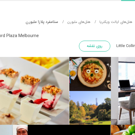
ستامفرد پلازا ملبورن
هتل‌های ایالت ویکتریا
هتل‌های ملبورن
rd Plaza Melbourne
روی نقشه