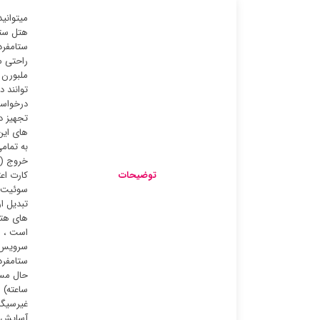
میتوانی
هتل ستا
ستامفرد
ملبورن 
توانند د
درخواست
تجهیز د
به تمام
خروج (س
توضیحات
کارت اع
سوئیت ه
تبدیل ا
های هتل
است ، م
سرویس ه
ستامفرد
ساعته) 
غیرسیگا
آسایش ب