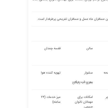
بین مسافران ماه عسل و مسافران تفریحی پرطرفدار است.
سالن
قفسه چمدان
حه
سشوار
تهویه کننده هوا
بطری آب رایگان
ر
امکانات برای
میز خدمات (۲۴
مهمانان ناتوان
ساعته)
جسمی