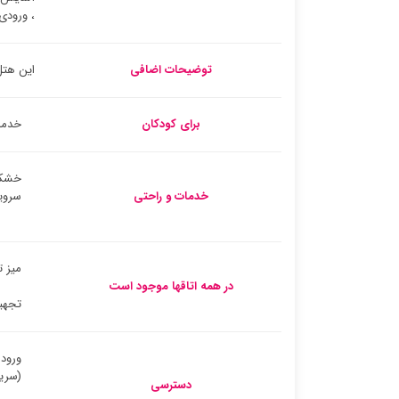
، ورودی ه
توضیحات اضافی
این هتل
برای کودکان
خدما
خشک
خدمات و راحتی
سروی
میز ت
در همه اتاقها موجود است
تجهیز
ورود
(سری
دسترسی