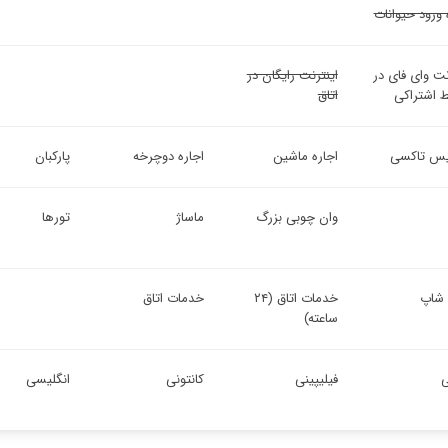
 ورود حیوانات
نت وای فای در
اینترنت رایگان در
 اشتراکی
اتاق
س تاکسی
اجاره ماشین
اجاره دوچرخه
پارکبان
وان چوبی بزرگ
ماساژ
تورها
 شاپ
خدمات اتاق (۲۴
خدمات اتاق
ساعته)
فیلیپینی
کانتونی
انگلیسی