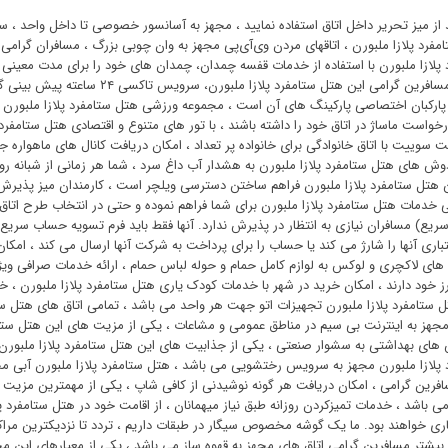
د از میز تحریر داخل اتاق استفاده نمایید ، مجهز به آسانسور خصوصی تا داخل واحد
مفرد پلازا ملبورن ، اتاقهای مردن وی‌آی‌پی مجهز به وان چوبی بزرگ ، مسافران گرام
 پلازا ملبورن با استفاده از خدمات قفسه چمدان، چمدان های خود را برای مدت معینی ب
راحتی مسافرین گرامی این هتل ستامفر
پارکبان اختصاصی پارکینگ های آن است ، مجموعه ورزشی هتل ستامفرد پلازا ملبورن
رخواست ماساژ در اتاق خود را داشته باشند ، با تور های متنوع و اقتصادی هتل ستامفرد پ
 سوییت با اتاق خانوادگی برای خانواده پر تعداد ، امکان دریافت کانال های ماهواره 
وش های هتل ستامفرد پلازا ملبورن به هشدار آب داغ سرد ، شما هر زمانی از شبانه روز
ی خدمات هتل ستامفرد پلازا ملبورن برای شما فراهم نموده و حتی در انتخاب طرح اتاق
ریع) مسافران نیازی به انتظار در پذیرش ندارد. آنها فقط باید فرم تسویه حساب سریع
تباری آنها را شارژ می کند یا حساب را برای پرداخت به شرکت آنها ارسال می کند ، امک
ای لاکچری و لوکس به لوازم کامل حمام و حوله لباس حمام ، ارائه خدمات صرافی ویژه 
رز خود دارند ، امکان خرید در شهر با خدمات کودک یاری هتل ستامفرد پلازا ملبورن ،
 ستامفرد پلازا ملبورن تجهیزات اتو جهت هر واحد می باشد ، تمامی اتاق های هتل ست
جهز به اینترنت بی سیم در مناطق عمومی و مشاعات ، یکی از مزیت های این هتل ستام
ای بهداشتی به سشوار صنعتی ، یکی از جذابیت های این هتل ستامفرد پلازا ملبورن ب
 پلازا ملبورن مجهز به سرویس رختشویی می باشد ، هتل ستامفرد پلازا ملبورن آبی م
می باشد ، خدمات تمیزکردن روزانه طبق نیاز میهمانان ، از اقامت خود در هتل ستامفرد پل
ری خواهند بود. ما یک گوشه مخصوص سیگار در طبقات داریم ، تردد تا نزدیکترین مر
یشتر مسافرین گرامی اتاق های مجهز به قهوه ساز می باشد ، یکی از معیارهای این م