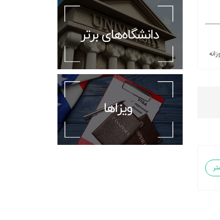
زانه
تر