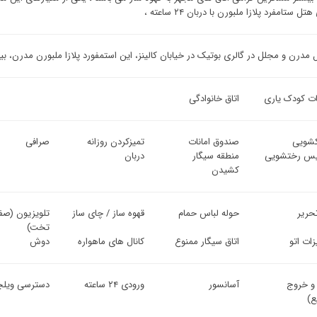
تل ستامفرد پلازا ملبورن با دربان ۲۴ ساعته ،
 مدرن و مجلل در گالری بوتیک در خیابان کالینز، این استمفورد پلازا ملبورن مدرن، 
ت کودک یاری
اتاق خانوادگی
شویی
صندوق امانات
تمیزکردن روزانه
صرافی
س رختشویی
منطقه سیگار
دربان
کشیدن
حریر
حوله لباس حمام
قهوه ساز / چای ساز
تلویزیون (صف
تخت)
ات اتو
اتاق سیگار ممنوع
کانال های ماهواره
دوش
 و خروج
آسانسور
ورودی ۲۴ ساعته
دسترسی ویلچ
ع)