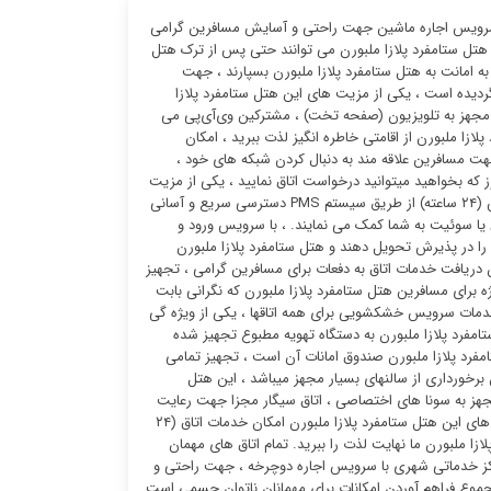
 ، سرویس اجاره ماشین جهت راحتی و آسایش مسافرین گرامی
ی هتل ستامفرد پلازا ملبورن می توانند حتی پس از ترک هتل
ه امانت به هتل ستامفرد پلازا ملبورن بسپارند ، جهت
د پلازا ملبورن، سرویس تاکسی ۲۴ ساعته پیش بینی گردیده است ، یکی از مزیت های این هتل ستامفرد پلازا
 مجهز به تلویزیون (صفحه تخت) ، مشترکین وی‌آی‌پی می
لازا ملبورن از اقامتی خاطره انگیز لذت ببرید ، امکان
جهت مسافرین علاقه مند به دنبال کردن شبکه های خود ،
 که بخواهید میتوانید درخواست اتاق نمایید ، یکی از مزیت
های این هتل ستامفرد پلازا ملبورن فراهم ساختن دسترسی ویلچر است ، کارمندان میز پذیرش (۲۴ ساعته) از طریق سیستم PMS دسترسی سریع و آسانی
 یا سوئیت به شما کمک می نمایند. ، با سرویس ورود و
 را در پذیرش تحویل دهند و هتل ستامفرد پلازا ملبورن
ان دریافت خدمات اتاق به دفعات برای مسافرین گرامی ، تجهیز
برای مسافرین هتل ستامفرد پلازا ملبورن که نگرانی بابت
 خدمات سرویس خشکشویی برای همه اتاقها ، یکی از ویژه گی
امفرد پلازا ملبورن به دستگاه تهویه مطبوع تجهیز شده
فرد پلازا ملبورن صندوق امانات آن است ، تجهیز تمامی
رخورداری از سالنهای بسیار مجهز میباشد ، این هتل
جهز به سونا های اختصاصی ، اتاق سیگار مجزا جهت رعایت
حال مسافرین گرامی ، امکان دریافت هر گونه نوشیدنی از کافی شاپ ، یکی از مهمترین مزیت های این هتل ستامفرد پلازا ملبورن امکان خدمات اتاق (۲۴
ازا ملبورن ما نهایت لذت را ببرید. تمام اتاق های مهمان
اکز خدماتی شهری با سرویس اجاره دوچرخه ، جهت راحتی و
جموع فراهم آوردن امکانات برای مهمانان ناتوان جسمی است