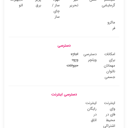
گرمایشی
تحریر
ساز /
برق
اتو
چای
ساز
ماکرو
فر
دسترسی
امکانات
دسترسی
اجازه
برای
ویلچر
ورود
مهمانان
حیوانات
ناتوان
جسمی
دسترسی اینترنت
اینترنت
اینترنت
وای
رایگان
فای در
در
محیط
اتاق
اشتراکی