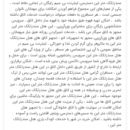
سندزتکک متر این دسترسی اینترنت بی سیم رایگان در تمامی نقاط است ،
یکی از معیارهای این مجموع فراهم آوردن امکانات برای مهمانان ناتوان
جسمی است ، هر مسافری به دفعات میتواند درخواست خدمات اتاق داشته
باشد. ، امکان تهیه قهوه طبق سلیقه خود با قهوه ساز داخل اتاق ، سرویس
خشکشویی رایگان برای مشترکین وی‌آی‌پی ، این هتل سندزتکک متر این
مجهز به اتاق سیگار می باشد ، خدمات تمیزکردن روزانه طبق نیاز میهمانان ،
اتاق های وی‌آی‌پی مجهز به تجهیزات اتو ، تجهیز اتاق های هتل سندزتکک
متر این به ماکروفر برای گرم کردن غذا و خوراکی ، اینترنت بی سیم در
مناطق عمومی با آی پی اختصاصی هر مسافر ، یکی از ویژه گی های این
هتل سندزتکک متر این سرویس رختشویی شبانه روزی است ، برای حمل و
نقل فرودگاهی شما سرویس تاکسی پیش بینی شده است ، امکان برقراری
ارتباط با خارج از کشور از طریق تلفن داخل اتاق در این هتل سندزتکک متر
این ، مسافران گرامی هتل سندزتکک متر این می توانند حتی پس از ترک
هتل سندزتکک متر این با استفاده از خدمات قفسه چمدان، چمدان های
خود را برای مدت معینی به امانت به هتل سندزتکک متر این بسپارند ، میز
تحریر مدرن و پیشرفته در همه ی اتاق های هتل سندزتکک متر این
موجود میباشد ، این هتل سندزتکک متر این مجهز به پارکینگ ماشین برای
تمامی اتاق ها می باشد ، یکی از مزیت های این هتل سندزتکک متر این
امکان اقامت در سوئیت ‌های با اتاق خانوادگی است ، با تجهیز هتل
سندزتکک متر این به مسیرهای دسترسی ویلچر اقامتی راحت و آسوده
داشته باشید ، امکان خرید در شهر با خدمات کودک یاری هتل سندزتکک
متر این ،