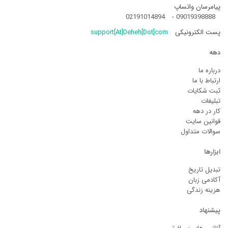
پیامرسان واتساپ
02191014894
-
09019398888
پست الکترونیکی
support[At]Deheh[Dot]com
دهه
درباره ما
ارتباط با ما
ثبت شکایات
تبلیغات
کار در دهه
قوانین سایت
سوالات متداول
ابزارها
تبدیل تاریخ
آکادمی زبان
هزینه زندگی
پیشنهاد