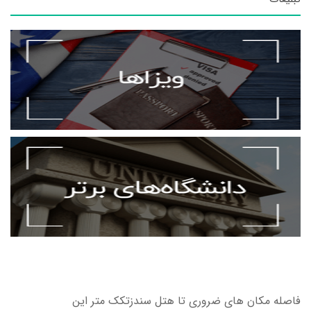
فاصله مکان های ضروری تا هتل سندزتکک متر این