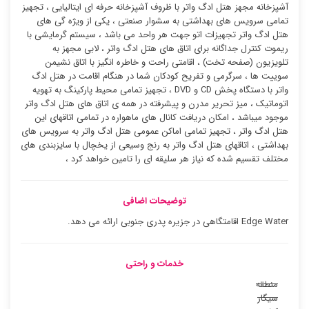
آشپزخانه مجهز هتل ادگ واتر با ظروف آشپزخانه حرفه ای ایتالیایی ، تجهیز
تمامی سرویس های بهداشتی به سشوار صنعتی ، یکی از ویژه گی های
هتل ادگ واتر تجهیزات اتو جهت هر واحد می باشد ، سیستم گرمایشی با
ریموت کنترل جداگانه برای اتاق های هتل ادگ واتر ، لابی مجهز به
تلویزیون (صفحه تخت) ، اقامتی راحت و خاطره انگیز با اتاق نشیمن
سوییت ها ، سرگرمی و تفریح کودکان شما در هنگام اقامت در هتل ادگ
واتر با دستگاه پخش CD و DVD ، تجهیز تمامی محیط پارکینگ به تهویه
اتوماتیک ، میز تحریر مدرن و پیشرفته در همه ی اتاق های هتل ادگ واتر
موجود میباشد ، امکان دریافت کانال های ماهواره در تمامی اتاقهای این
هتل ادگ واتر ، تجهیز تمامی اماکن عمومی هتل ادگ واتر به سرویس های
بهداشتی ، اتاقهای هتل ادگ واتر به رنج وسیعی از یخچال با سایزبندی های
مختلف تقسیم شده که نیاز هر سلیقه ای را تامین خواهد کرد ،
توضیحات اضافی
Edge Water اقامتگاهی در جزیره پدری جنوبی ارائه می دهد.
خدمات و راحتی
منطقه
سیگار