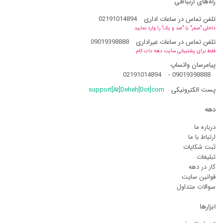
راه‌های ارتباطی
تلفن تماس در ساعات اداری
02191014894
داخلی "صفر" یا "صد و یک" را وارد نمایید
تلفن تماس در ساعات غیراداری
09019398888
فقط برای پشتیبانی سایت دهه دات کام
پیامرسان واتساپ
02191014894
-
09019398888
پست الکترونیکی
support[At]Deheh[Dot]com
دهه
درباره ما
ارتباط با ما
ثبت شکایات
تبلیغات
کار در دهه
قوانین سایت
سوالات متداول
ابزارها