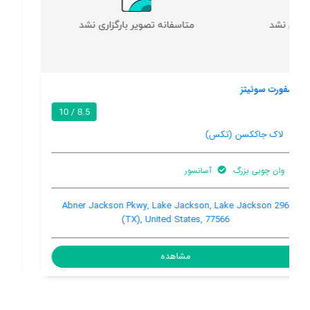
ساپر 8 لاک جاککسن
5.3 / 10
لاک جاککسن (تکس)
تهویه کننده هوا
915 Hwy 332, Lake Jackson, Lake Jackson (TX), United
States, 77566
مشاهده