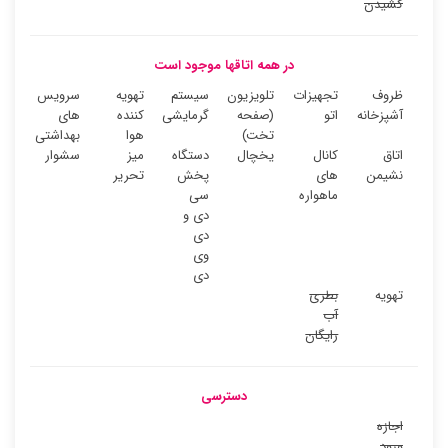
کشیدن
در همه اتاقها موجود است
ظروف
تجهیزات
تلویزیون
سیستم
تهویه
سرویس
آشپزخانه
اتو
(صفحه
گرمایشی
کننده
های
تخت)
هوا
بهداشتی
اتاق
کانال
یخچال
دستگاه
میز
سشوار
نشیمن
های
پخش
تحریر
ماهواره
سی
دی و
دی
وی
دی
تهویه
بطری
آب
رایگان
دسترسی
اجازه
ورود