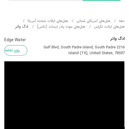
دهه
هتل‌های آمریکای شمالی
هتل‌های ایالات متحده آمریکا
ادگ واتر
هتل‌های ايالت تگزاس
هتل‌های سوت پادر ایسلند (تکس)
ادگ واتر
Edge Water
2216 Gulf Blvd, South Padre Island, South Padre
روی نقشه
Island (TX), United States, 78597