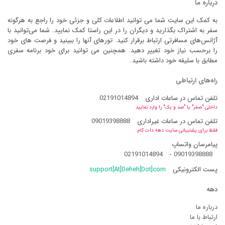
درباره ما
به کمک این سایت شما می توانید اطلاعات کلی و جزئی خود را راجع به هرگونه
سفر به اشتراک بگذارید و دیگران را در این راستا کمک نمایید. شما می‌توانید با
آژانس‌های مسافرتی ارتباط برقرار کنید. تورهای آنها را ببینید و فرصت های خود
را برحسب نیاز خود تغییر دهید. همچنین می توانید برای خود برنامه سفری
مطابق با سلیقه خود داشته باشید.
راه‌های ارتباطی
تلفن تماس در ساعات اداری
02191014894
داخلی "صفر" یا "صد و یک" را وارد نمایید
تلفن تماس در ساعات غیراداری
09019398888
فقط برای پشتیبانی سایت دهه دات کام
پیامرسان واتساپ
02191014894
-
09019398888
پست الکترونیکی
support[At]Deheh[Dot]com
دهه
درباره ما
ارتباط با ما