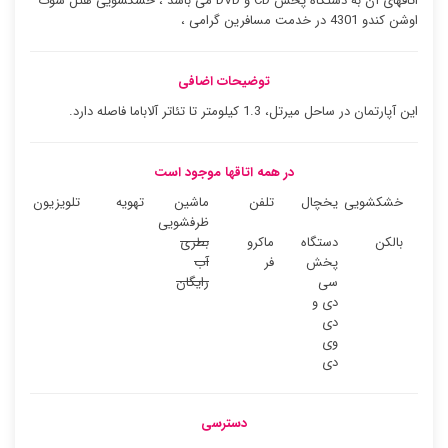
اتاقهای آن به دستگاه پخش CD و DVD می باشد ، خشکشویی هتل سوت
اوشن کندو 4301 در خدمت مسافرین گرامی ،
توضیحات اضافی
این آپارتمان در ساحل میرتل، 1.3 کیلومتر تا تئاتر آلاباما فاصله دارد.
در همه اتاقها موجود است
خشکشویی
یخچال
تلفن
ماشین
تهویه
تلویزیون
ظرفشویی
بالکن
دستگاه
ماکرو
بطری
پخش
فر
آب
سی
رایگان
دی و
دی
وی
دی
دسترسی