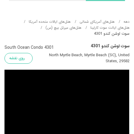
دهه
هتل‌های آمریکای شمالی
هتل‌های ایالات متحده آمریکا
هتل‌های ایالت سوت کارلینا
هتل‌های میرتل بیچ (س)
سوت اوشن کندو 4301
سوت اوشن کندو 4301
South Ocean Condo 4301
North Myrtle Beach, Myrtle Beach (SC), United
روی نقشه
States, 29582