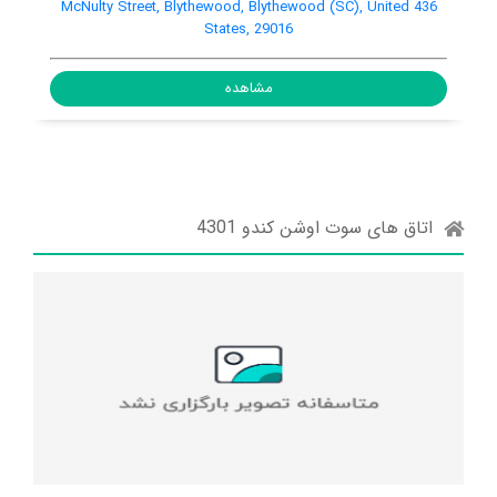
436 McNult
States, 29714
مشاهده
اتاق های سوت اوشن کندو 4301