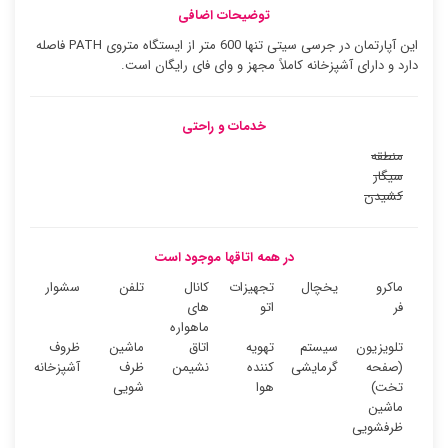
توضیحات اضافی
این آپارتمان در جرسی سیتی تنها 600 متر از ایستگاه متروی PATH فاصله
دارد و دارای آشپزخانه کاملاً مجهز و وای فای رایگان است.
خدمات و راحتی
منطقه
سیگار
کشیدن
در همه اتاقها موجود است
ماکرو
یخچال
تجهیزات
کانال
تلفن
سشوار
فر
اتو
های
ماهواره
تلویزیون
سیستم
تهویه
اتاق
ماشین
ظروف
(صفحه
گرمایشی
کننده
نشیمن
ظرف
آشپزخانه
تخت)
هوا
شویی
ماشین
ظرفشویی