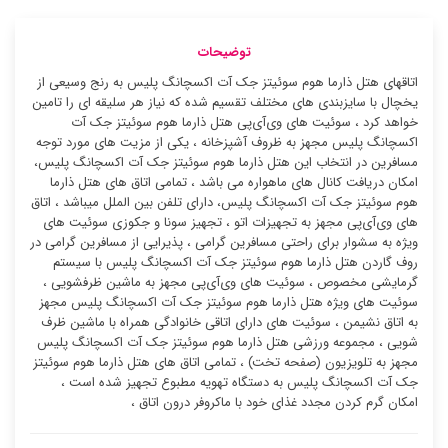
توضیحات
اتاقهای هتل ذارما هوم سوئیتز جک آت اکسچانگ پلیس به رنج وسیعی از
یخچال با سایزبندی های مختلف تقسیم شده که نیاز هر سلیقه ای را تامین
خواهد کرد ، سوئیت ‌های وی‌آی‌پی هتل ذارما هوم سوئیتز جک آت
اکسچانگ پلیس مجهز به ظروف آشپزخانه ، یکی از مزیت های مورد توجه
مسافرین در انتخاب این هتل ذارما هوم سوئیتز جک آت اکسچانگ پلیس،
امکان دریافت کانال های ماهواره می باشد ، تمامی اتاق های هتل ذارما
هوم سوئیتز جک آت اکسچانگ پلیس، دارای تلفن بین الملل میباشد ، اتاق
های وی‌آی‌پی مجهز به تجهیزات اتو ، تجهیز سونا و جکوزی سوئیت ‌های
ویژه به سشوار برای راحتی مسافرین گرامی ، پذیرایی از مسافرین گرامی در
روف گاردن هتل ذارما هوم سوئیتز جک آت اکسچانگ پلیس با سیستم
گرمایشی مخصوص ، سوئیت ‌های وی‌آی‌پی مجهز به ماشین ظرفشویی ،
سوئیت ‌های ویژه هتل ذارما هوم سوئیتز جک آت اکسچانگ پلیس مجهز
به اتاق نشیمن ، سوئیت ‌های دارای اتاقی خانوادگی همراه با ماشین ظرف
شویی ، مجموعه ورزشی هتل ذارما هوم سوئیتز جک آت اکسچانگ پلیس
مجهز به تلویزیون (صفحه تخت) ، تمامی اتاق های هتل ذارما هوم سوئیتز
جک آت اکسچانگ پلیس به دستگاه تهویه مطبوع تجهیز شده است ،
امکان گرم کردن مجدد غذای خود با ماکروفر درون اتاق ،