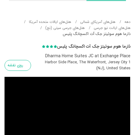
دهه
هتل‌های آمریکای شمالی
هتل‌های ایالات متحده آمریکا
هتل‌های ایالت نیو جرسی
هتل‌های جرسی سیتی (نج)
ذارما هوم سوئیتز جک آت اکسچانگ پلیس
ذارما هوم سوئیتز جک آت اکسچانگ پلیس
Dharma Home Suites JC at Exchange Place
1 Harbor Side Place, The Waterfront, Jersey City
روی نقشه
(NJ), United States