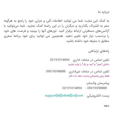
درباره ما
به کمک این سایت شما می توانید اطلاعات کلی و جزئی خود را راجع به هرگونه
سفر به اشتراک بگذارید و دیگران را در این راستا کمک نمایید. شما می‌توانید با
آژانس‌های مسافرتی ارتباط برقرار کنید. تورهای آنها را ببینید و فرصت های خود
را برحسب نیاز خود تغییر دهید. همچنین می توانید برای خود برنامه سفری
مطابق با سلیقه خود داشته باشید.
راه‌های ارتباطی
تلفن تماس در ساعات اداری
02191014894
داخلی "صفر" یا "صد و یک" را وارد نمایید
تلفن تماس در ساعات غیراداری
09019398888
فقط برای پشتیبانی سایت دهه دات کام
پیامرسان واتساپ
02191014894
-
09019398888
پست الکترونیکی
support[At]Deheh[Dot]com
دهه