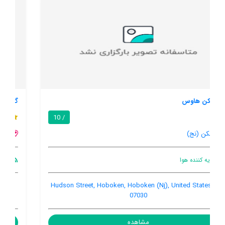
گلبال لاکساری سوئیتز آت ریور
8.5 / 10
هبکن (نج)
تهویه کننده هوا
333 River Street, Hoboken, Hoboken (Nj), United States,
07030
مشاهده