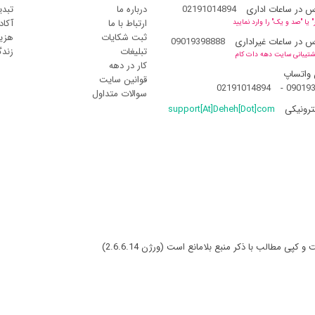
س در ساعات اداری
02191014894
درباره ما
تبدی
ارتباط با ما
آکاد
یا "صد و یک" را وارد نمایید
ثبت شکایات
هزین
س در ساعات غیراداری
09019398888
تبلیغات
زند
شتیبانی سایت دهه دات کام
کار در دهه
 واتساپ
قوانین سایت
02191014894
-
09019
سوالات متداول
ترونیکی
support[At]Deheh[Dot]com