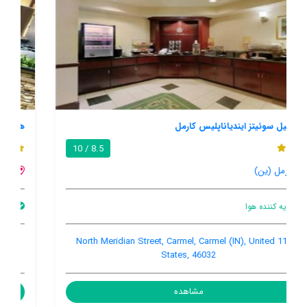
هتل رنایسانس ایندیاناپلیس نرت
8.9 / 10
کارمل (ین)
بار
اینترنت وای فای در محیط اشتراکی
تهویه کننده هوا
11925 North Meridian Street, Carmel, Carmel (IN), United
States, 46032
مشاهده