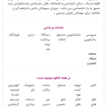
اقوام نزدیک ، سالن کنفرانس و اجتماعات هتل رنایسانس ایندیاناپلیس نرت
مجهز به بار اختصاصی می باشد ، میزبان میهمانان خاص با فراهم کردن
امکانات برای مهمانان ناتوان جسمی ،
خدمات و راحتی
سرویس
خشکشویی
صندوق
دستگاه
دربان
فروشگاه
رختشویی
امانات
برداشت
وجه
نقد
منطقه
سیگار
کشیدن
در همه اتاقها موجود است
تلفن
تهویه
سشوار
ساعت
تجهیزات
تلویزیون
کننده
زنگدار
اتو
(صفحه
هوا
تخت)
اتاق
کانال
اتاق
میز
خدمات
سیستم
های
های
نشیمن
تحریر
بیداری
گرمایشی