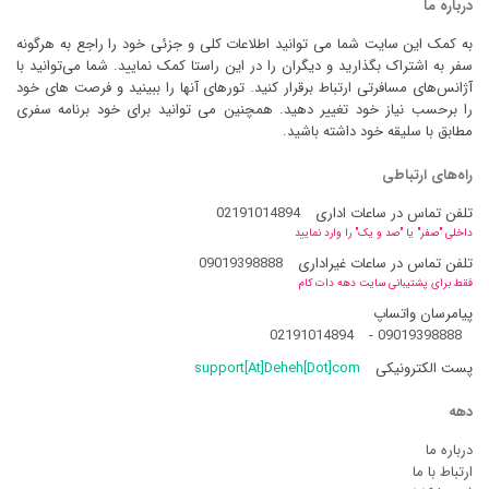
درباره ما
به کمک این سایت شما می توانید اطلاعات کلی و جزئی خود را راجع به هرگونه
سفر به اشتراک بگذارید و دیگران را در این راستا کمک نمایید. شما می‌توانید با
آژانس‌های مسافرتی ارتباط برقرار کنید. تورهای آنها را ببینید و فرصت های خود
را برحسب نیاز خود تغییر دهید. همچنین می توانید برای خود برنامه سفری
مطابق با سلیقه خود داشته باشید.
راه‌های ارتباطی
تلفن تماس در ساعات اداری
02191014894
داخلی "صفر" یا "صد و یک" را وارد نمایید
تلفن تماس در ساعات غیراداری
09019398888
فقط برای پشتیبانی سایت دهه دات کام
پیامرسان واتساپ
02191014894
-
09019398888
پست الکترونیکی
support[At]Deheh[Dot]com
دهه
درباره ما
ارتباط با ما