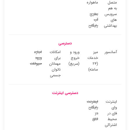
متصل
ماهواره
به هم
سرویس
بطری
های
آب
بهداشتی
رایگان
دسترسی
آسانسور
میز
ورود و
امکانات
اجازه
خدمات
خروج
برای
ورود
(۲۴
(سریع)
مهمانان
حیوانات
ساعته)
ناتوان
جسمی
دسترسی اینترنت
اینترنت
اینترنت
وای
رایگان
فای در
در
محیط
اتاق
اشتراکی