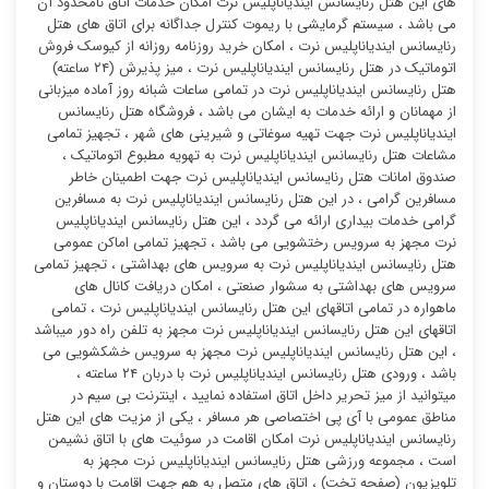
های این هتل رنایسانس ایندیاناپلیس نرت امکان خدمات اتاق نامحدود آن
می باشد ، سیستم گرمایشی با ریموت کنترل جداگانه برای اتاق های هتل
رنایسانس ایندیاناپلیس نرت ، امکان خرید روزنامه روزانه از کیوسک فروش
اتوماتیک در هتل رنایسانس ایندیاناپلیس نرت ، میز پذیرش (۲۴ ساعته)
هتل رنایسانس ایندیاناپلیس نرت در تمامی ساعات شبانه روز آماده میزبانی
از مهمانان و ارائه خدمات به ایشان می باشد ، فروشگاه هتل رنایسانس
ایندیاناپلیس نرت جهت تهیه سوغاتی و شیرینی های شهر ، تجهیز تمامی
مشاعات هتل رنایسانس ایندیاناپلیس نرت به تهویه مطبوع اتوماتیک ،
صندوق امانات هتل رنایسانس ایندیاناپلیس نرت جهت اطمینان خاطر
مسافرین گرامی ، در این هتل رنایسانس ایندیاناپلیس نرت به مسافرین
گرامی خدمات بیداری ارائه می گردد ، این هتل رنایسانس ایندیاناپلیس
نرت مجهز به سرویس رختشویی می باشد ، تجهیز تمامی اماکن عمومی
هتل رنایسانس ایندیاناپلیس نرت به سرویس های بهداشتی ، تجهیز تمامی
سرویس های بهداشتی به سشوار صنعتی ، امکان دریافت کانال های
ماهواره در تمامی اتاقهای این هتل رنایسانس ایندیاناپلیس نرت ، تمامی
اتاقهای این هتل رنایسانس ایندیاناپلیس نرت مجهز به تلفن راه دور میباشد
، این هتل رنایسانس ایندیاناپلیس نرت مجهز به سرویس خشکشویی می
باشد ، ورودی هتل رنایسانس ایندیاناپلیس نرت با دربان ۲۴ ساعته ،
میتوانید از میز تحریر داخل اتاق استفاده نمایید ، اینترنت بی سیم در
مناطق عمومی با آی پی اختصاصی هر مسافر ، یکی از مزیت های این هتل
رنایسانس ایندیاناپلیس نرت امکان اقامت در سوئیت ‌های با اتاق نشیمن
است ، مجموعه ورزشی هتل رنایسانس ایندیاناپلیس نرت مجهز به
تلویزیون (صفحه تخت) ، اتاق های متصل به هم جهت اقامت با دوستان و