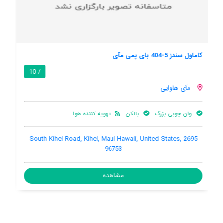
هال کای 208
/ 10
مآی هاوایی
بالکن
اینترنت رایگان در اتاق
Lower Honoapiilani Road, Kapalua, Maui Hawaii, United
States, 96761
مشاهده