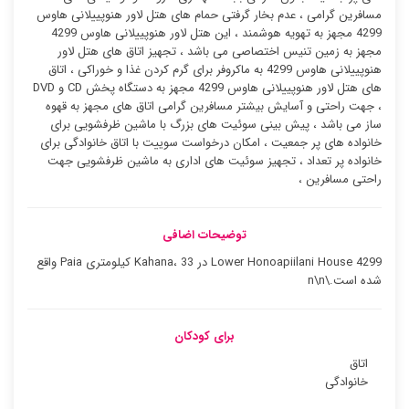
مسافرین گرامی ، عدم بخار گرفتی حمام های هتل لاور هنوپییلانی هاوس
4299 مجهز به تهویه هوشمند ، این هتل لاور هنوپییلانی هاوس 4299
مجهز به زمین تنیس اختصاصی می باشد ، تجهیز اتاق های هتل لاور
هنوپییلانی هاوس 4299 به ماکروفر برای گرم کردن غذا و خوراکی ، اتاق
های هتل لاور هنوپییلانی هاوس 4299 مجهز به دستگاه پخش CD و DVD
، جهت راحتی و آسایش بیشتر مسافرین گرامی اتاق های مجهز به قهوه
ساز می باشد ، پیش بینی سوئیت های بزرگ با ماشین ظرفشویی برای
خانواده های پر جمعیت ، امکان درخواست سوییت با اتاق خانوادگی برای
خانواده پر تعداد ، تجهیز سوئیت ‌های اداری به ماشین ظرفشویی جهت
راحتی مسافرین ،
توضیحات اضافی
Lower Honoapiilani House 4299 در Kahana، 33 کیلومتری Paia واقع
شده است.\n\n
برای کودکان
اتاق
خانوادگی