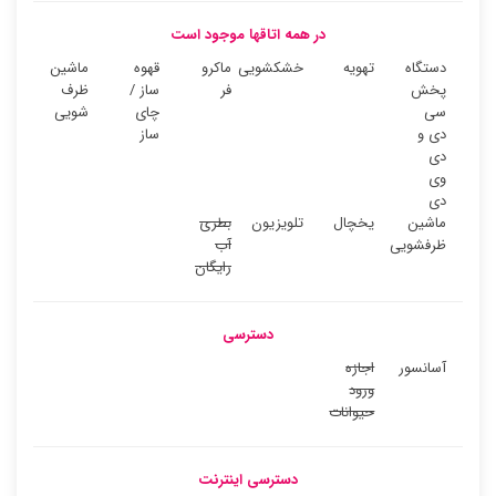
در همه اتاقها موجود است
دستگاه
تهویه
خشکشویی
ماکرو
قهوه
ماشین
پخش
فر
ساز /
ظرف
سی
چای
شویی
دی و
ساز
دی
وی
دی
ماشین
یخچال
تلویزیون
بطری
ظرفشویی
آب
رایگان
دسترسی
آسانسور
اجازه
ورود
حیوانات
دسترسی اینترنت