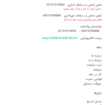
تلفن تماس در ساعات اداری
02191014894
داخلی "صفر" یا "صد و یک" را وارد نمایید
تلفن تماس در ساعات غیراداری
09019398888
فقط برای پشتیبانی سایت دهه دات کام
پیامرسان واتساپ
02191014894
-
09019398888
پست الکترونیکی
support[At]Deheh[Dot]com
دهه
درباره ما
ارتباط با ما
ثبت شکایات
تبلیغات
کار در دهه
قوانین سایت
سوالات متداول
ابزارها
تبدیل تاریخ