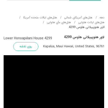
دهه
هتل‌های آمریکای شمالی
هتل‌های ایالات متحده آمریکا
هتل‌های ایالت هاوایی
هتل‌های مآی هاوایی
لاور هنوپییلانی هاوس 4299
لاور هنوپییلانی هاوس 4299
Lower Honoapiilani House 4299
Kapalua, Maui Hawaii, United States, 96761
روی نقشه