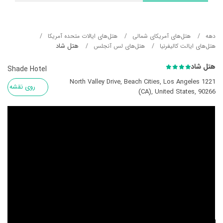
دهه
هتل‌های آمریکای شمالی
هتل‌های ایالات متحده آمریکا
هتل شاد
هتل‌های ایالت کالیفرنیا
هتل‌های لس آنجلس
هتل شاد
Shade Hotel
1221 North Valley Drive, Beach Cities, Los Angeles
روی نقشه
(CA), United States, 90266