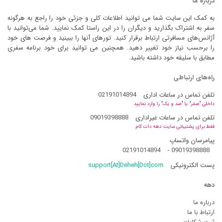
درباره ما
به کمک این سایت شما می توانید اطلاعات کلی و جزئی خود را راجع به هرگونه
سفر به اشتراک بگذارید و دیگران را در این راستا کمک نمایید. شما می‌توانید با
آژانس‌های مسافرتی ارتباط برقرار کنید. تورهای آنها را ببینید و فرصت های خود
را برحسب نیاز خود تغییر دهید. همچنین می توانید برای خود برنامه سفری
مطابق با سلیقه خود داشته باشید.
راه‌های ارتباطی
تلفن تماس در ساعات اداری
02191014894
داخلی "صفر" یا "صد و یک" را وارد نمایید
تلفن تماس در ساعات غیراداری
09019398888
فقط برای پشتیبانی سایت دهه دات کام
پیامرسان واتساپ
02191014894
-
09019398888
پست الکترونیکی
support[At]Deheh[Dot]com
دهه
درباره ما
ارتباط با ما