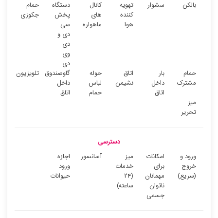
بالکن
سشوار
تهویه
کانال
دستگاه
حمام
کننده
های
پخش
جکوزی
هوا
ماهواره
سی
دی و
دی
وی
دی
حمام
بار
اتاق
حوله
گاوصندوق
تلویزیون
مشترک
داخل
نشیمن
لباس
داخل
اتاق
حمام
اتاق
میز
تحریر
دسترسی
ورود و
امکانات
میز
آسانسور
اجازه
خروج
برای
خدمات
ورود
(سریع)
مهمانان
(۲۴
حیوانات
ناتوان
ساعته)
جسمی