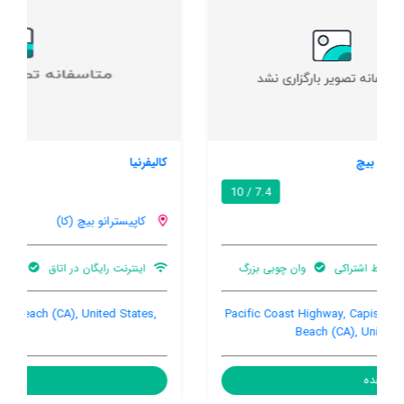
کالیفرنیا
/ 10
کاپیسترانو بیچ (کا)
اینترنت رایگان در اتاق
بالکن
پارکینگ ماشین
Capistrano Beach, Capistrano Beach (CA), United States,
92624
مشاهده