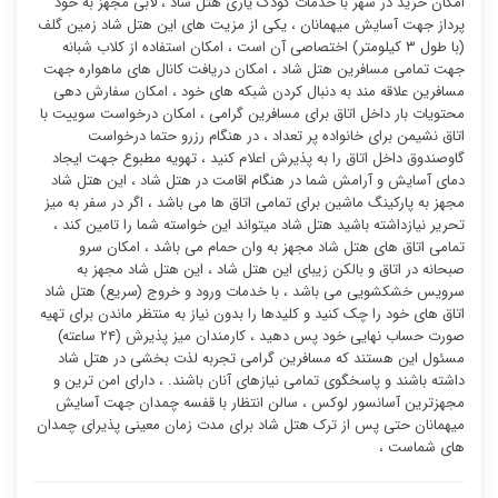
امکان خرید در شهر با خدمات کودک یاری هتل شاد ، لابی مجهز به خود
پرداز جهت آسایش میهمانان ، یکی از مزیت های این هتل شاد زمین گلف
(با طول ۳ کیلومتر) اختصاصی آن است ، امکان استفاده از کلاب شبانه
جهت تمامی مسافرین هتل شاد ، امکان دریافت کانال های ماهواره جهت
مسافرین علاقه مند به دنبال کردن شبکه های خود ، امکان سفارش دهی
محتویات بار داخل اتاق برای مسافرین گرامی ، امکان درخواست سوییت با
اتاق نشیمن برای خانواده پر تعداد ، در هنگام رزرو حتما درخواست
گاوصندوق داخل اتاق را به پذیرش اعلام کنید ، تهویه مطبوع جهت ایجاد
دمای آسایش و آرامش شما در هنگام اقامت در هتل شاد ، این هتل شاد
مجهز به پارکینگ ماشین برای تمامی اتاق ها می باشد ، اگر در سفر به میز
تحریر نیازداشته باشید هتل شاد میتواند این خواسته شما را تامین کند ،
تمامی اتاق های هتل شاد مجهز به وان حمام می باشد ، امکان سرو
صبحانه در اتاق و بالکن زیبای این هتل شاد ، این هتل شاد مجهز به
سرویس خشکشویی می باشد ، با خدمات ورود و خروج (سریع) هتل شاد
اتاق های خود را چک کنید و کلیدها را بدون نیاز به منتظر ماندن برای تهیه
صورت حساب نهایی خود پس دهید ، کارمندان میز پذیرش (۲۴ ساعته)
مسئول این هستند که مسافرین گرامی تجربه لذت بخشی در هتل شاد
داشته باشند و پاسخگوی تمامی نیازهای آنان باشند. ، دارای امن ترین و
مجهزترین آسانسور لوکس ، سالن انتظار با قفسه چمدان جهت آسایش
میهمانان حتی پس از ترک هتل شاد برای مدت زمان معینی پذیرای چمدان
های شماست ،