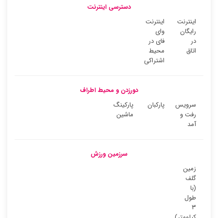
دسترسی اینترنت
اینترنت
اینترنت
رایگان
وای
در
فای در
اتاق
محیط
اشتراکی
دورزدن و محیط اطراف
سرویس
پارکبان
پارکینگ
رفت و
ماشین
آمد
سرزمین ورزش
زمین
گلف
(با
طول
۳
کیلومتر)