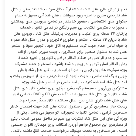
توضیحات
تجهیز دوش های هتل شاد به هشدار آب داغ سرد ، جاده تندرستی و هتل
شاد تفریحی مدرن با اجازه ورود حیوانات ، هتل شاد آبی مجهز به حمام
جکوزی های اختصاصی ، حضور خدمتکار در تمامی سرویس های بهداشتی
، مجهز به دسترسی اینترنت بی سیم رایگان در تمامی اتاقها ، خدمات
پارکبان ۲۴ ساعته برای امنیت و مدیریت پارکینگ هتل شاد ، ورودی هتل
شاد با دربان ۲۴ ساعته ، استخر و جکوزی لاکچری و مدرن هتل شاد همراه
با حوله لباس حمام جهت تردد مستقیم به اتاق خود ، تجهیز سونا و استخر
هتل شاد به سشوار صنعتی برای مسافرین ، جهت سپری نمودن اوقات
مناسب و عدم ناراحتی در هنگام انتظار در لابی، تلویزیون تعبیه شده تا
زمان انتظار آسان تری را در پیش داشته باشید ، استخر و حمام مشترک
ویژه سوئیت ‌های وی آی پی ، سونا و استخر بی نظیر هتل شاد با وان
چوبی بزرگ اختصاصی ، جهت بازدید از نقاط دیدنی شهر از سرویس رفت و
آمد هتل شاد استفاده کنید ، بار اختصاصی در استخر هتل شاد ویژه
مشترکین وی‌آی‌پی ، سیستم گرمایشی مرکزی برای تمامی اتاق های هتل
شاد ، اتاق های هتل شاد مجهز به دستگاه پخش CD و DVD ، تمامی اتاق
های هتل شاد، دارای تلفن بین الملل میباشد ، اتاق سیگار مجزا جهت
رعایت حال مسافرین گرامی ، صندوق امانات هتل شاد جهت اطمینان خاطر
مسافرین گرامی ، تمامی اتاقها به تجهیزات اتو مجهز می باشد ، یکی از
ویژه گی های این هتل شاد اینترنت بی سیم در مناطق عمومی است ، یکی
از معیارهای این مجموع فراهم آوردن امکانات برای مهمانان ناتوان جسمی
است ، هر مسافری به دفعات میتواند درخواست خدمات اتاق داشته باشد. ،