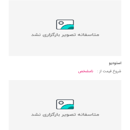
استودیو
شروع قیمت از :
نامشخص