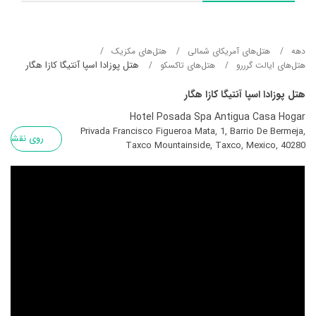
دهه
هتل‌های آمریکای شمالی
هتل‌های مکزیک
هتل پوزادا اسپا آنتیگا کازا هگار
هتل‌های ایالت گرررو
هتل‌های تاکسکو
هتل پوزادا اسپا آنتیگا کازا هگار
Hotel Posada Spa Antigua Casa Hogar
Privada Francisco Figueroa Mata, 1, Barrio De Bermeja,
روی نقشه
Taxco Mountainside, Taxco, Mexico, 40280