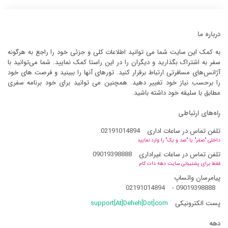
درباره ما
به کمک این سایت شما می توانید اطلاعات کلی و جزئی خود را راجع به هرگونه
سفر به اشتراک بگذارید و دیگران را در این راستا کمک نمایید. شما می‌توانید با
آژانس‌های مسافرتی ارتباط برقرار کنید. تورهای آنها را ببینید و فرصت های خود
را برحسب نیاز خود تغییر دهید. همچنین می توانید برای خود برنامه سفری
مطابق با سلیقه خود داشته باشید.
راه‌های ارتباطی
تلفن تماس در ساعات اداری
02191014894
داخلی "صفر" یا "صد و یک" را وارد نمایید
تلفن تماس در ساعات غیراداری
09019398888
فقط برای پشتیبانی سایت دهه دات کام
پیامرسان واتساپ
02191014894
-
09019398888
پست الکترونیکی
support[At]Deheh[Dot]com
دهه