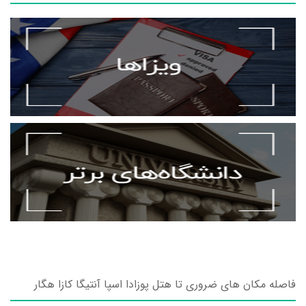
فاصله مکان های ضروری تا هتل پوزادا اسپا آنتیگا کازا هگار