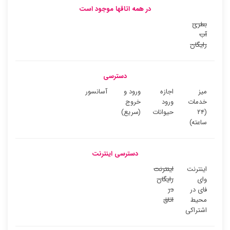
در همه اتاقها موجود است
بطری
آب
رایگان
دسترسی
میز
اجازه
ورود و
آسانسور
خدمات
ورود
خروج
(۲۴
حیوانات
(سریع)
ساعته)
دسترسی اینترنت
اینترنت
اینترنت
وای
رایگان
فای در
در
محیط
اتاق
اشتراکی