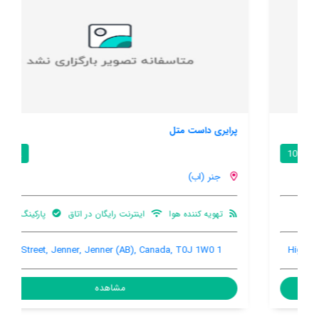
پرایری داست متل
8.2 / 10
جنر (اب)
تهویه کننده هوا
اینترنت رایگان در اتاق
پارکینگ ماشین
1 Main Street, Jenner, Jenner (AB), Canada, T0J 1W0
مشاهده