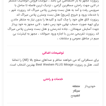
ریزورت مجهز به بار اختصاصی می باشد ، کیوسک فروش اتوماتیک مستقر
در لابی جهت راحتی مسافرین گرامی ، نزدیک ترین فاصله تا ساحل با
سرویس رفت و آمد به هتل بست وسترن پلاس میراگ اند ریزورت شهر ،
با خدمات ورود و خروج (سریع) هتل بست وسترن پلاس میراگ اند
ریزورت اتاق های خود را چک کنید و کلیدها را بدون نیاز به منتظر ماندن
برای تهیه صورت حساب نهایی خود پس دهید ، لابی مجهز به خود پرداز
جهت آسایش میهمانان ، جاده تندرستی و هتل بست وسترن پلاس میراگ
اند ریزورت تفریحی مدرن با اجازه ورود حیوانات ، مجهز به اینترنت بی
سیم در مناطق عمومی و مشاعات ،
توضیحات اضافی
برای مسافرانی که می خواهند مناظر و صداهای سطح بالا (AB) را تماشا
کنند، هتل و ریزورت Best Western PLUS Mirage بهترین انتخاب است.
خدمات و راحتی
خودپرداز
منطقه
سیگار
کشیدن