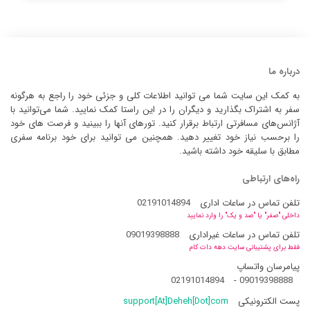
درباره ما
به کمک این سایت شما می توانید اطلاعات کلی و جزئی خود را راجع به هرگونه
سفر به اشتراک بگذارید و دیگران را در این راستا کمک نمایید. شما می‌توانید با
آژانس‌های مسافرتی ارتباط برقرار کنید. تورهای آنها را ببینید و فرصت های خود
را برحسب نیاز خود تغییر دهید. همچنین می توانید برای خود برنامه سفری
مطابق با سلیقه خود داشته باشید.
راه‌های ارتباطی
تلفن تماس در ساعات اداری
02191014894
داخلی "صفر" یا "صد و یک" را وارد نمایید
تلفن تماس در ساعات غیراداری
09019398888
فقط برای پشتیبانی سایت دهه دات کام
پیامرسان واتساپ
02191014894
-
09019398888
پست الکترونیکی
support[At]Deheh[Dot]com