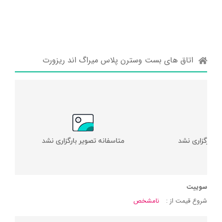
اتاق های بست وسترن پلاس میراگ اند ریزورت
سوییت
شروع قیمت از :
نامشخص