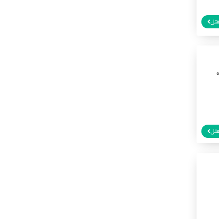
تل
تل