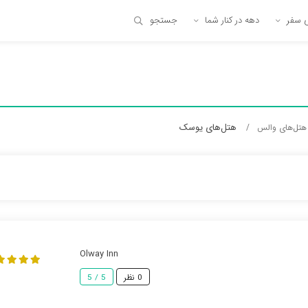
ی سفر
دهه در کنار شما
جستجو
هتل‌های یوسک
هتل‌های والس
Olway Inn
0 نظر
5 / 5