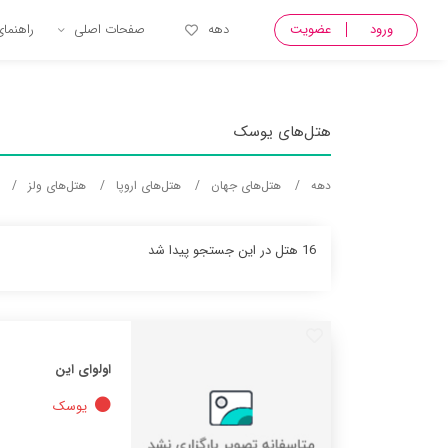
{ Name_pro = والس, Name_City = یوسک, Name_country = wales, Name_country_fa = ولز, Name_Continent = Europe, Name_Continent_fa = اروپا }
ورود
عضویت
دهه
صفحات اصلی
راهنما
هتل‌های یوسک
دهه
هتل‌های جهان
هتل‌های اروپا
هتل‌های ولز
16 هتل در این جستجو پیدا شد
اولوای این
یوسک