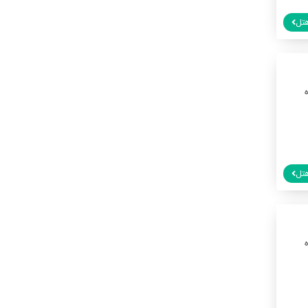
تل
تل