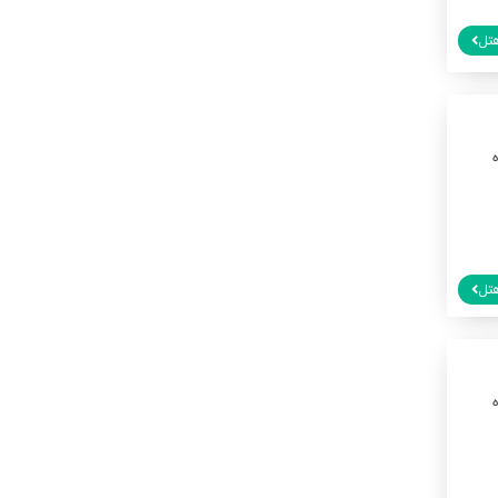
تل
تل