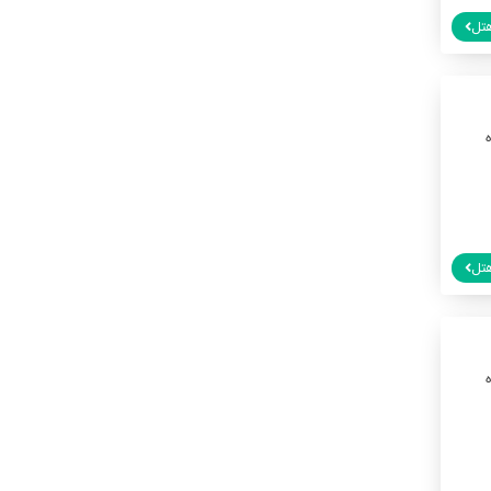
تل
تل