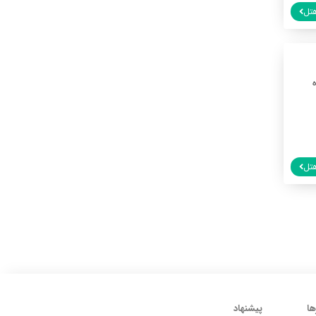
تل
تل
ها
پیشنهاد