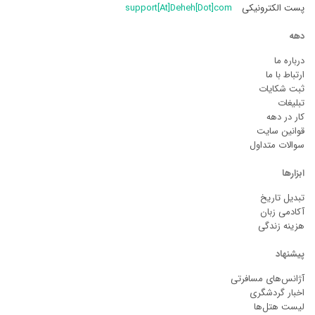
پست الکترونیکی
support[At]Deheh[Dot]com
دهه
درباره ما
ارتباط با ما
ثبت شکایات
تبلیغات
کار در دهه
قوانین سایت
سوالات متداول
ابزارها
تبدیل تاریخ
آکادمی زبان
هزینه زندگی
پیشنهاد
آژانس‌های مسافرتی
اخبار گردشگری
لیست هتل‌ها