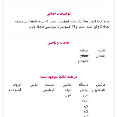
توضیحات اضافی
Seacrest Cottage یک خانه تعطیلات است که در Pendine در منطقه
Dyfed واقع شده است و 44 کیلومتر با سوانسی فاصله دارد.
خدمات و راحتی
قفسه
منطقه
چمدان
سیگار
کشیدن
در همه اتاقها موجود است
ماشین
دستگاه
ماشین
سیستم
دوش
ظروف
ظرفشویی
پخش
ظرف
گرمایشی
آشپزخانه
سی
شویی
دی و
دی
وی
دی