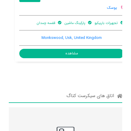
یوسک
هنوز اطلاعات کاملی توسط کاربران اعلام نشده است
62 Maryport Street, Usk, Usk, United Kingdom, NP15 1AD
مشاهده
اتاق های سیکرست کتاگ