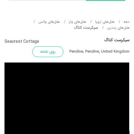
دهه
هتل‌های اروپا
هتل‌های ولز
هتل‌های والس
سیکرست کتاگ
هتل‌های پندین
سیکرست کتاگ
Seacrest Cottage
Pendine, Pendine, United Kingdom
روی نقشه