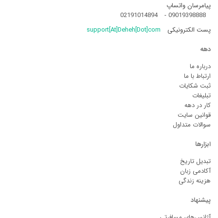
پیامرسان واتساپ
02191014894
-
09019398888
پست الکترونیکی
support[At]Deheh[Dot]com
دهه
درباره ما
ارتباط با ما
ثبت شکایات
تبلیغات
کار در دهه
قوانین سایت
سوالات متداول
ابزارها
تبدیل تاریخ
آکادمی زبان
هزینه زندگی
پیشنهاد
آژانس‌های مسافرتی