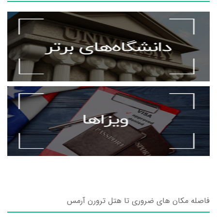
فاصله مکان های ضروری تا هتل ترورن آرمس