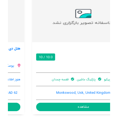
هتل دی نیو کورت
8.6 / 10
یوسک
هنوز اطلاعات کاملی توسط کاربران اعلام نشده است
62 Maryport Street, Usk, Usk, United Kingdom, NP15 1AD
مشاهده