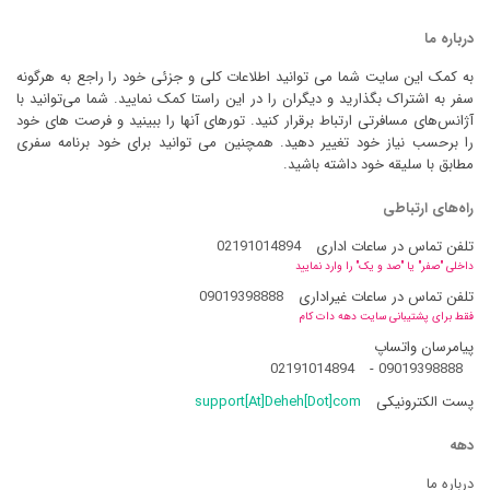
درباره ما
به کمک این سایت شما می توانید اطلاعات کلی و جزئی خود را راجع به هرگونه
سفر به اشتراک بگذارید و دیگران را در این راستا کمک نمایید. شما می‌توانید با
آژانس‌های مسافرتی ارتباط برقرار کنید. تورهای آنها را ببینید و فرصت های خود
را برحسب نیاز خود تغییر دهید. همچنین می توانید برای خود برنامه سفری
مطابق با سلیقه خود داشته باشید.
راه‌های ارتباطی
تلفن تماس در ساعات اداری
02191014894
داخلی "صفر" یا "صد و یک" را وارد نمایید
تلفن تماس در ساعات غیراداری
09019398888
فقط برای پشتیبانی سایت دهه دات کام
پیامرسان واتساپ
02191014894
-
09019398888
پست الکترونیکی
support[At]Deheh[Dot]com
دهه
درباره ما