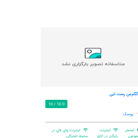
ویلسبروک لژ
9.2 / 10
10.0 / 
یوسک
فای در
تجهیزات باربیکیو
قفسه چمدان
پارکینگ ماشین