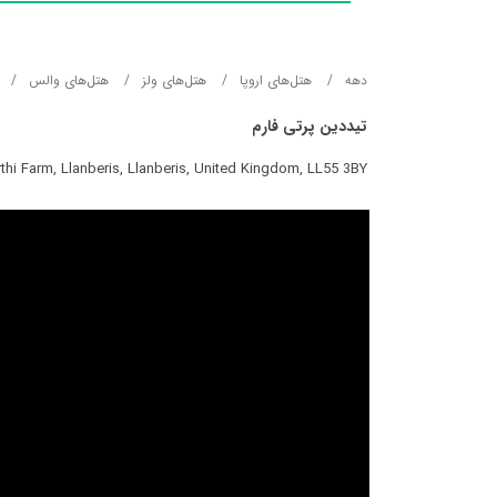
دهه
هتل‌های اروپا
هتل‌های ولز
هتل‌های والس
تیددین پرتی فارم
thi Farm, Llanberis, Llanberis, United Kingdom, LL55 3BY