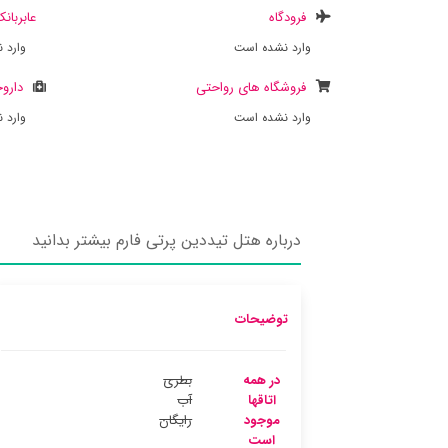
فرودگاه
عابربان
وارد نشده است
وارد 
فروشگاه های رواحتی
داروخ
وارد نشده است
وارد 
درباره هتل تیددین پرتی فارم بیشتر بدانید
توضیحات
در همه
بطری
اتاقها
آب
موجود
رایگان
است