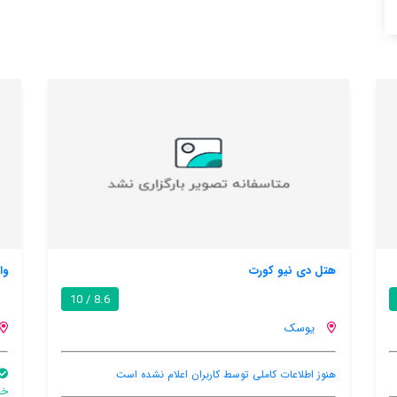
واگگنرس رست ایی
10
8.6 / 10
یوسک
علام نشده است
استخر
اینترنت
اینترنت وای 
خصوصی
رایگان در اتاق
محیط اشتراکی