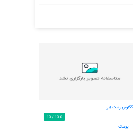
ویلسبروک لژ
9.2 / 10
10.0 / 10
یوسک