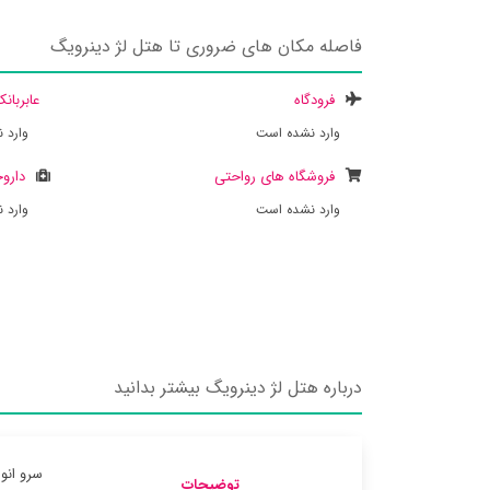
فاصله مکان های ضروری تا هتل لژ دینرویگ
فرودگاه
عابربان
وارد نشده است
وارد 
فروشگاه های رواحتی
داروخ
وارد نشده است
وارد 
درباره هتل لژ دینرویگ بیشتر بدانید
سرو انو
توضیحات