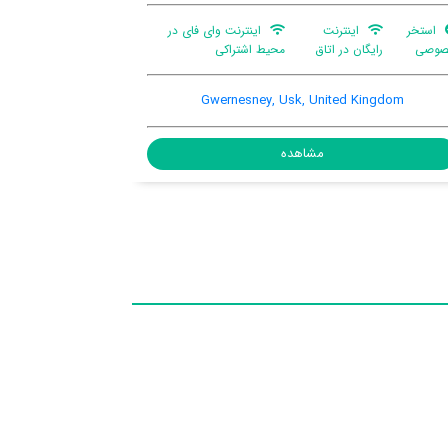
وای فای در
تجهیزات باربیکیو
قفسه چمدان
پارکینگ ماشین
ی
Raglan, Usk, United Kingdom
Gwe
مشاهده