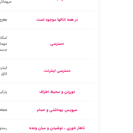
میهمانا
در همه اتاقها موجود است
بطری
امکان
دسترسی
مهمان
جسم
اینتر
دسترسی اینترنت
اتاق
دورزدن و محیط اطراف
پارک
سرویس بهداشتی و حمام
حمام
ناهار خوری ، نوشیدن و میان وعده
رستو