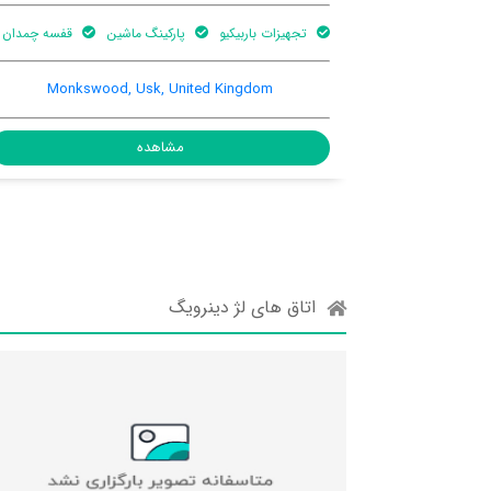
یکیو
پارکینگ ماشین
قفسه چمدان
هنوز اطلاعات کاملی توسط کاربر
sk, United Kingdom, NP15
Monkswood, Usk, United Kin
AD
مشاهده
مشا
اتاق های لژ دینرویگ