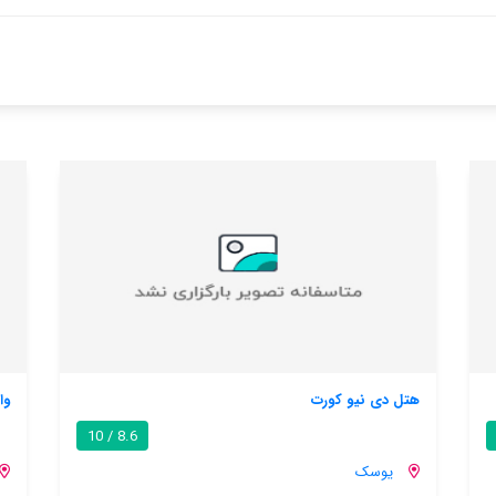
واگگنرس رست ایی
8.6 / 10
یوسک