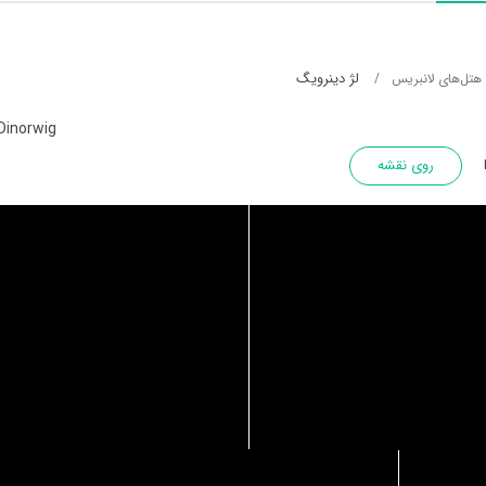
لژ دینرویگ
هتل‌های لانبریس
Dinorwig
روی نقشه