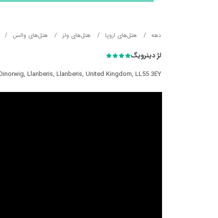
دهه
هتل‌های اروپا
هتل‌های ولز
هتل‌های والس
لژ دینرویگ
Dinorwig, Llanberis, Llanberis, United Kingdom, LL55 3EY