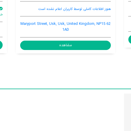
ان اعلام نشده است
استخر
اینترنت
اینترنت 
خصوصی
رایگان در اتاق
محیط اشتراک
62 Maryport Street, Usk, U
rnesney, Usk, United Kingdom
1
مشاهده
هده