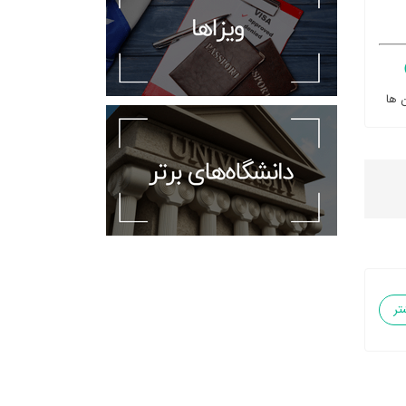
 ها
تر