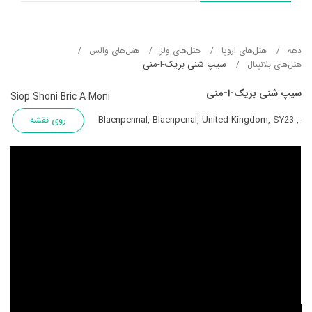
دهه
هتل‌های اروپا
هتل‌های ولز
هتل‌های والس
سیپ شنی بریک-ا-منی
هتل‌های بلانپنال
سیپ شنی بریک-ا-منی
Siop Shoni Bric A Moni
-, Blaenpennal, Blaenpenal, United Kingdom, SY23
روی نقشه