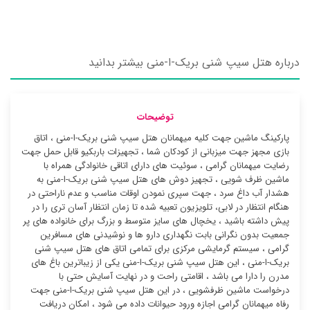
درباره هتل سیپ شنی بریک-ا-منی بیشتر بدانید
توضیحات
پارکینگ ماشین جهت کلیه میهمانان هتل سیپ شنی بریک-ا-منی ، اتاق
بازی مجهز جهت میزبانی از کودکان شما ، تجهیزات باربکیو قابل حمل جهت
رضایت میهمانان گرامی ، سوئیت ‌های دارای اتاقی خانوادگی همراه با
ماشین ظرف شویی ، تجهیز دوش های هتل سیپ شنی بریک-ا-منی به
هشدار آب داغ سرد ، جهت سپری نمودن اوقات مناسب و عدم ناراحتی در
هنگام انتظار در لابی، تلویزیون تعبیه شده تا زمان انتظار آسان تری را در
پیش داشته باشید ، یخچال های سایز متوسط و بزرگ برای خانواده های پر
جمعیت بدون نگرانی بابت نگهداری دارو ها و نوشیدنی های مسافرین
گرامی ، سیستم گرمایشی مرکزی برای تمامی اتاق های هتل سیپ شنی
بریک-ا-منی ، این هتل سیپ شنی بریک-ا-منی یکی از زیباترین باغ های
مدرن را دارا می باشد ، اقامتی راحت و در نهایت آسایش حتی با
درخواست ماشین ظرفشویی ، در این هتل سیپ شنی بریک-ا-منی جهت
رفاه میهمانان گرامی اجازه ورود حیوانات داده می شود ، امکان دریافت