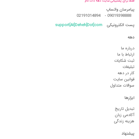
فقط برای پشتیبانی سایت دهه دات کام
پیامرسان واتساپ
02191014894
-
09019398888
پست الکترونیکی
support[At]Deheh[Dot]com
دهه
درباره ما
ارتباط با ما
ثبت شکایات
تبلیغات
کار در دهه
قوانین سایت
سوالات متداول
ابزارها
تبدیل تاریخ
آکادمی زبان
هزینه زندگی
پیشنهاد