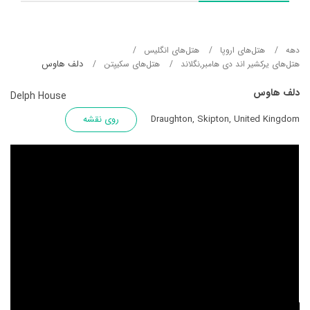
دهه
هتل‌های اروپا
هتل‌های انگلیس
دلف هاوس
هتل‌های یرکشیر اند دی هامبر,نگلاند
هتل‌های سکیپتن
دلف هاوس
Delph House
Draughton, Skipton, United Kingdom
روی نقشه