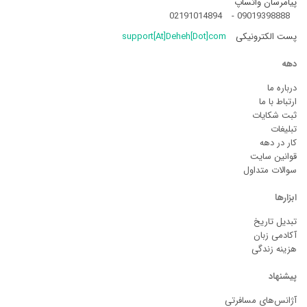
پیامرسان واتساپ
02191014894
-
09019398888
پست الکترونیکی
support[At]Deheh[Dot]com
دهه
درباره ما
ارتباط با ما
ثبت شکایات
تبلیغات
کار در دهه
قوانین سایت
سوالات متداول
ابزارها
تبدیل تاریخ
آکادمی زبان
هزینه زندگی
پیشنهاد
آژانس‌های مسافرتی