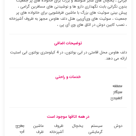
ایرانی ، یخچال های سایز متوسط و بزرگ برای خانواده های پر جمعیت
بدون نگرانی بابت نگهداری دارو ها و نوشیدنی های مسافرین گرامی ،
پیش بینی سوئیت های بزرگ با ماشین ظرفشویی برای خانواده های پر
جمعیت ، سوئیت ‌های وی‌آی‌پی هتل دلف هاوس مجهز به ظروف آشپزخانه
، نصب کابین دوش در اتاق های وی آی پی ،
توضیحات اضافی
دلف هاوس محل اقامتی در ابی بولتون، در 4 کیلومتری بولتون ابی استیت
ارائه می دهد.
خدمات و راحتی
منطقه
سیگار
کشیدن
در همه اتاقها موجود است
دوش
سیستم
یخچال
ظروف
ماشین
بطری
گرمایشی
آشپزخانه
ظرف
آب