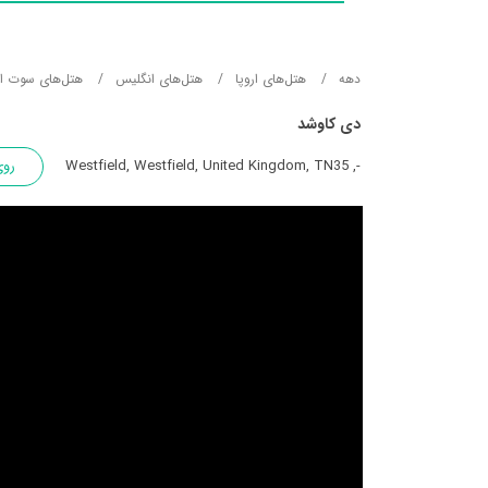
دهه
هتل‌های اروپا
هتل‌های انگلیس
هتل‌های سوت ای
دی کاوشد
-, Westfield, Westfield, United Kingdom, TN35
روی