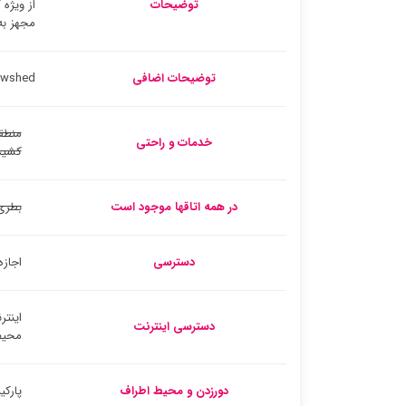
توضیحات
از ویژه
مجهز به
توضیحات اضافی
The Cowshed یک خانه برای تعطیلات واقع در
منطق
خدمات و راحتی
کشید
در همه اتاقها موجود است
بطری
دسترسی
اجازه
اینتر
دسترسی اینترنت
محیط
دورزدن و محیط اطراف
پارک