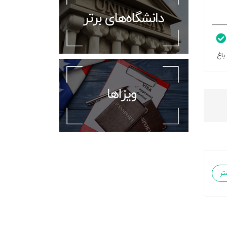
باغ
تر