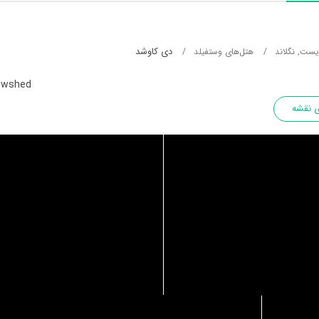
دی کاوشد
ست, نگلاند
هتل‌های وستفیلد
owshed
 نقشه