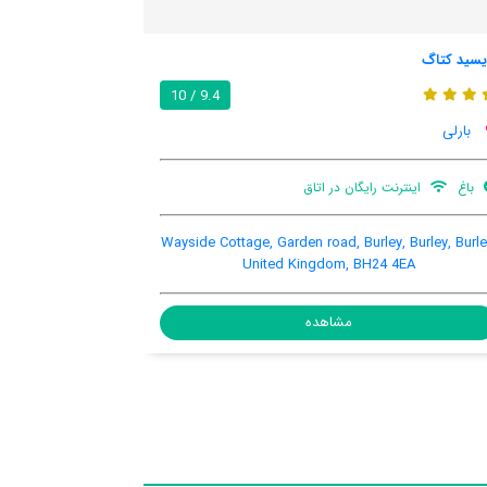
بارلی مانر
دی
8.8 / 10
بارلی
بار
باغ
اینترنت رایگان در اتاق
RINGWOOD ROAD, BURLEY,, Burley, Burley, United
W
Kingdom, BH244BS
مشاهده