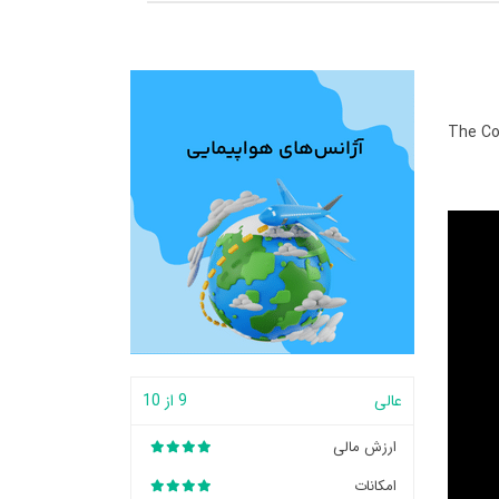
The C
عالی
9 از 10
ارزش مالی
امکانات