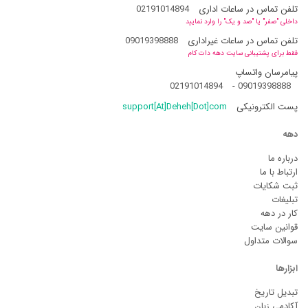
تلفن تماس در ساعات اداری
02191014894
داخلی "صفر" یا "صد و یک" را وارد نمایید
تلفن تماس در ساعات غیراداری
09019398888
فقط برای پشتیبانی سایت دهه دات کام
پیامرسان واتساپ
02191014894
-
09019398888
پست الکترونیکی
support[At]Deheh[Dot]com
دهه
درباره ما
ارتباط با ما
ثبت شکایات
تبلیغات
کار در دهه
قوانین سایت
سوالات متداول
ابزارها
تبدیل تاریخ
آکادمی زبان