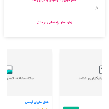
ناهار خوری ، نوشیدن و میان وعده
بار
زبان های راهنمایی در هتل
هتل ماررای آرمس