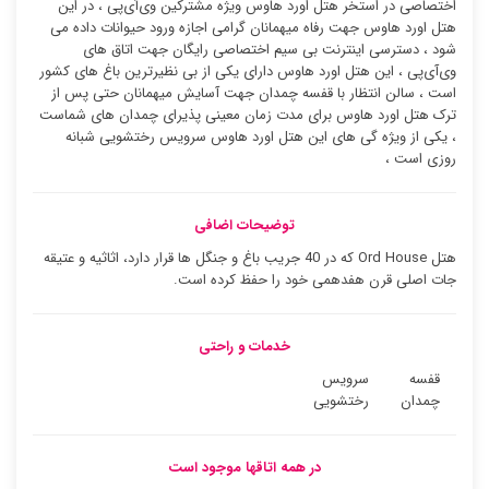
اختصاصی در استخر هتل اورد هاوس ویژه مشترکین وی‌آی‌پی ، در این
هتل اورد هاوس جهت رفاه میهمانان گرامی اجازه ورود حیوانات داده می
شود ، دسترسی اینترنت بی سیم اختصاصی رایگان جهت اتاق های
وی‌آی‌پی ، این هتل اورد هاوس دارای یکی از بی نظیرترین باغ های کشور
است ، سالن انتظار با قفسه چمدان جهت آسایش میهمانان حتی پس از
ترک هتل اورد هاوس برای مدت زمان معینی پذیرای چمدان های شماست
، یکی از ویژه گی های این هتل اورد هاوس سرویس رختشویی شبانه
روزی است ،
توضیحات اضافی
هتل Ord House که در 40 جریب باغ و جنگل ها قرار دارد، اثاثیه و عتیقه
جات اصلی قرن هفدهمی خود را حفظ کرده است.
خدمات و راحتی
قفسه
سرویس
چمدان
رختشویی
در همه اتاقها موجود است