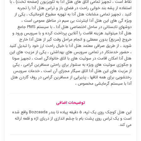
نقاط است ، تجهیز تمامی اتاق های هتل آدا به تلویزیون (صفحه تخت) ، با
استفاده از پشه بند خوابی راحت در فضای باز و تراس هتل آدا را تجربه
کنید ، تجهیز تمامی مشاعات هتل آدا به تهویه مطبوع اتوماتیک ، یکی از
ویژه گی های این هتل آدا اینترنت بی سیم در مناطق عمومی است ،
دوشهای تابستانی در ساحل اختصاصی هتل آدا ، با سیستم PMS جامع
هتل آدا میتوانید هزینه اقامت را آنلاین پرداخت کرده و با سرویس ورود و
خروج (سریع) بدون معطلی و انجام مراحل وقت گیر از هتل آدا خارج
شوید ، از طریق صرافی معتمد هتل آدا با خیال راحت ارز خود را تبدیل کنید
، حضور خدمتکار در تمامی سرویس های بهداشتی ، یکی از مزیت های این
هتل آدا امکان اقامت در سوئیت ‌های با اتاق خانوادگی است ، تجهیز سونا
و جکوزی سوئیت ‌های ویژه به سشوار برای راحتی مسافرین گرامی ، یکی
از مزیت های این هتل آدا اتاق سیگار مجزای آن است ، خدمات سرویس
رختشویی برای همه اتاقها ، پذیرایی از مسافرین گرامی در روف گاردن هتل
آدا با سیستم گرمایشی مخصوص ،
توضیحات اضافی
این هتل کوچک روی یک تپه، ۵ دقیقه پیاده تا بندر Bozcaada واقع شده
است و یک تراس روی پشت بام با چشم اندازی از دریای اژه و قلعه ارائه
می کند.