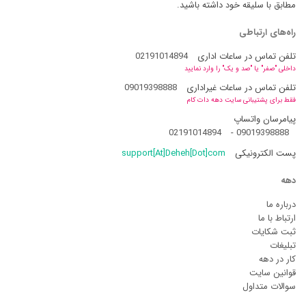
مطابق با سلیقه خود داشته باشید.
راه‌های ارتباطی
تلفن تماس در ساعات اداری
02191014894
داخلی "صفر" یا "صد و یک" را وارد نمایید
تلفن تماس در ساعات غیراداری
09019398888
فقط برای پشتیبانی سایت دهه دات کام
پیامرسان واتساپ
02191014894
-
09019398888
پست الکترونیکی
support[At]Deheh[Dot]com
دهه
درباره ما
ارتباط با ما
ثبت شکایات
تبلیغات
کار در دهه
قوانین سایت
سوالات متداول