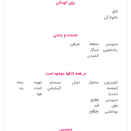
برای کودکان
اتاق
خانوادگی
خدمات و راحتی
سرویس
منطقه
صرافی
رختشویی
سیگار
کشیدن
در همه اتاقها موجود است
تلویزیون
سشوار
دوش
سیستم
تهویه
پشه
(صفحه
گرمایشی
کننده
بند
تخت)
هوا
سرویس
بطری
های
آب
بهداشتی
رایگان
دسترسی