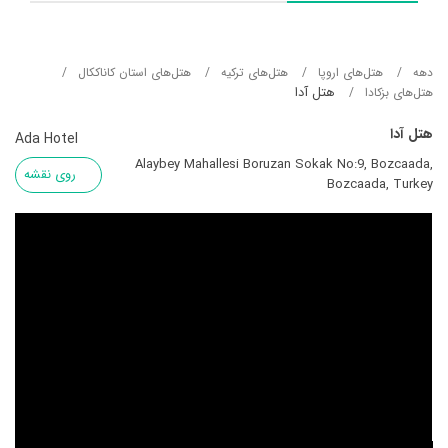
دهه
هتل‌های اروپا
هتل‌های ترکیه
هتل‌های استان کاناککال
هتل آدا
هتل‌های بزکادا
هتل آدا
Ada Hotel
Alaybey Mahallesi Boruzan Sokak No:9, Bozcaada,
روی نقشه
Bozcaada, Turkey