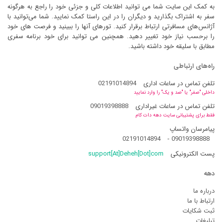
به کمک این سایت شما می توانید اطلاعات کلی و جزئی خود را راجع به هرگونه
سفر به اشتراک بگذارید و دیگران را در این راستا کمک نمایید. شما می‌توانید با
آژانس‌های مسافرتی ارتباط برقرار کنید. تورهای آنها را ببینید و فرصت های خود
را برحسب نیاز خود تغییر دهید. همچنین می توانید برای خود برنامه سفری
مطابق با سلیقه خود داشته باشید.
راه‌های ارتباطی
تلفن تماس در ساعات اداری
02191014894
داخلی "صفر" یا "صد و یک" را وارد نمایید
تلفن تماس در ساعات غیراداری
09019398888
فقط برای پشتیبانی سایت دهه دات کام
پیامرسان واتساپ
02191014894
-
09019398888
پست الکترونیکی
support[At]Deheh[Dot]com
دهه
درباره ما
ارتباط با ما
ثبت شکایات
تبلیغات