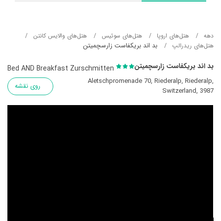
دهه
هتل‌های اروپا
هتل‌های سوئیس
هتل‌های والایس کانتن
بد اند بریکفاست زارسچمیتن
هتل‌های ریدرالپ
بد اند بریکفاست زارسچمیتن
Bed AND Breakfast Zurschmitten
Aletschpromenade 70, Riederalp, Riederalp,
روی نقشه
Switzerland, 3987