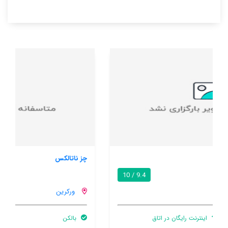
چز ناتالکس
8.5 / 10
ورکرین
بالکن