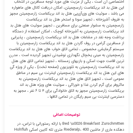
اختصاصی آن است ، یکی از مزیت های مورد توجه مسافرین در انتخاب
این هتل بد اند بریکفاست زارسچمیتن، امکان دریافت کانال های ماهواره
می باشد ، سوئیت ‌های وی‌آی‌پی هتل بد اند بریکفاست زارسچمیتن مجهز
به ظروف آشپزخانه ، تجهیز سونا و استخر هتل بد اند بریکفاست
زارسچمیتن به سشوار صنعتی برای مسافرین ، تجهیز سوئیت ‌های هتل بد
اند بریکفاست زارسچمیتن به آشپزخانه کوچک ، امکان استفاده از دستگاه
برداشت وجه نقد در مشاعات هتل بد اند بریکفاست زارسچمیتن ، پذیرایی
از مسافرین گرامی در روف گاردن هتل بد اند بریکفاست زارسچمیتن با
سیستم گرمایشی مخصوص ، تمامی اتاق خواب های هتل بد اند بریکفاست
زارسچمیتن به مینی یخچال نگهداری نوشیدنی تجهیز گردیده است ، مدرن
ترین اقامت جهت اسکی و بازیهای زمستانه ، تجهیز تمامی اتاق های هتل
بد اند بریکفاست زارسچمیتن به تلویزیون (صفحه تخت) ، یکی از ویژه گی
های این هتل بد اند بریکفاست زارسچمیتن اینترنت بی سیم در مناطق
عمومی است ، تجهیز اتاق های هتل بد اند بریکفاست زارسچمیتن به
ماکروفر برای گرم کردن غذا و خوراکی ، سوئیت ‌های ویژه هتل بد اند
بریکفاست زارسچمیتن مجهز به اتاق خانوادگی برای ۴ تا ۶ نفر ، مجهز به
دسترسی اینترنت بی سیم رایگان در تمامی اتاقها ،
توضیحات اضافی
Bed \u0026 Breakfast Zurschmitten با ارائه رستورانی با تراس، در
دهکده عاری از ماشین Riederalp، 400 متری تله کابین اسکی Hohfluh