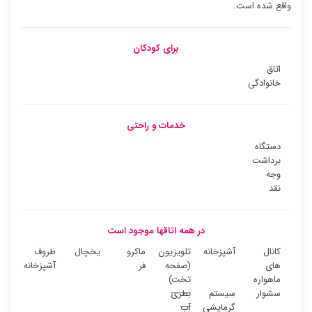
واقع شده است.
برای کودکان
اتاق
خانوادگی
خدمات و راحتی
دستگاه
برداشت
وجه
نقد
در همه اتاقها موجود است
کانال
آشپزخانه
تلویزیون
ماکرو
یخچال
ظروف
های
(صفحه
فر
آشپزخانه
ماهواره
تخت)
سشوار
سیستم
بطری
گرمایشی
آب