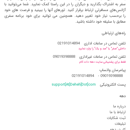
سفر به اشتراک بگذارید و دیگران را در این راستا کمک نمایید. شما می‌توانید با
آژانس‌های مسافرتی ارتباط برقرار کنید. تورهای آنها را ببینید و فرصت های خود
را برحسب نیاز خود تغییر دهید. همچنین می توانید برای خود برنامه سفری
مطابق با سلیقه خود داشته باشید.
راه‌های ارتباطی
تلفن تماس در ساعات اداری
02191014894
داخلی "صفر" یا "صد و یک" را وارد نمایید
تلفن تماس در ساعات غیراداری
09019398888
فقط برای پشتیبانی سایت دهه دات کام
پیامرسان واتساپ
02191014894
-
09019398888
پست الکترونیکی
support[At]Deheh[Dot]com
دهه
درباره ما
ارتباط با ما
ثبت شکایات
تبلیغات
کار در دهه