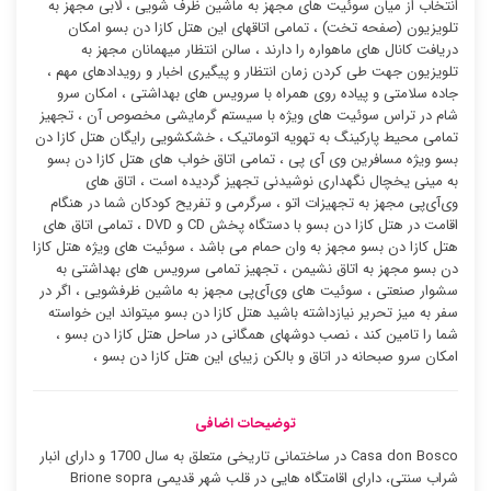
انتخاب از میان سوئیت ‌های مجهز به ماشین ظرف شویی ، لابی مجهز به
تلویزیون (صفحه تخت) ، تمامی اتاقهای این هتل کازا دن بسو امکان
دریافت کانال های ماهواره را دارند ، سالن انتظار میهمانان مجهز به
تلویزیون جهت طی کردن زمان انتظار و پیگیری اخبار و رویدادهای مهم ،
جاده سلامتی و پیاده روی همراه با سرویس های بهداشتی ، امکان سرو
شام در تراس سوئیت ‌های ویژه با سیستم گرمایشی مخصوص آن ، تجهیز
تمامی محیط پارکینگ به تهویه اتوماتیک ، خشکشویی رایگان هتل کازا دن
بسو ویژه مسافرین وی آی پی ، تمامی اتاق خواب های هتل کازا دن بسو
به مینی یخچال نگهداری نوشیدنی تجهیز گردیده است ، اتاق های
وی‌آی‌پی مجهز به تجهیزات اتو ، سرگرمی و تفریح کودکان شما در هنگام
اقامت در هتل کازا دن بسو با دستگاه پخش CD و DVD ، تمامی اتاق های
هتل کازا دن بسو مجهز به وان حمام می باشد ، سوئیت ‌های ویژه هتل کازا
دن بسو مجهز به اتاق نشیمن ، تجهیز تمامی سرویس های بهداشتی به
سشوار صنعتی ، سوئیت ‌های وی‌آی‌پی مجهز به ماشین ظرفشویی ، اگر در
سفر به میز تحریر نیازداشته باشید هتل کازا دن بسو میتواند این خواسته
شما را تامین کند ، نصب دوشهای همگانی در ساحل هتل کازا دن بسو ،
امکان سرو صبحانه در اتاق و بالکن زیبای این هتل کازا دن بسو ،
توضیحات اضافی
Casa don Bosco در ساختمانی تاریخی متعلق به سال 1700 و دارای انبار
شراب سنتی، دارای اقامتگاه هایی در قلب شهر قدیمی Brione sopra