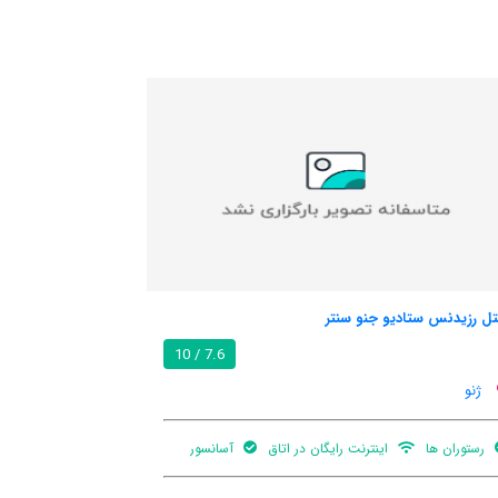
لاکساری فلات سنتر جنوا
/ 10
ژنو
ر
بالکن
آسانسور
رستوران ها