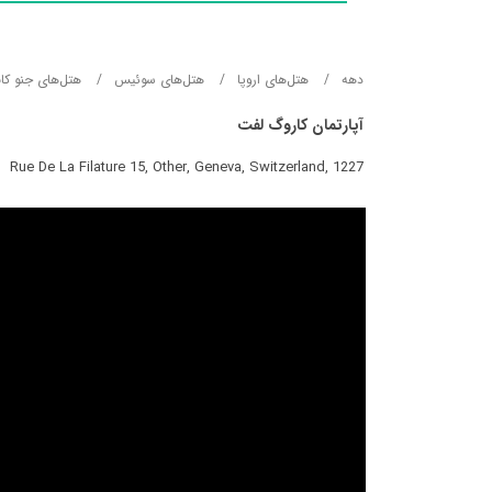
دهه
هتل‌های اروپا
هتل‌های سوئیس
هتل‌های جنو کا
آپارتمان کاروگ لفت
Rue De La Filature 15, Other, Geneva, Switzerland, 1227