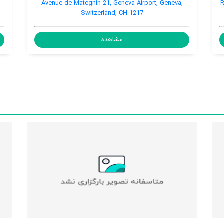
6 Rue de Berne, Geneva City Center, Geneva,
Avenue de Mateg
Switzerland, 1201
Sw
مشاهده