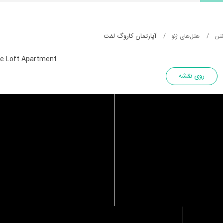
آپارتمان کاروگ لفت
نتن
هتل‌های ژنو
e Loft Apartment
روی نقشه