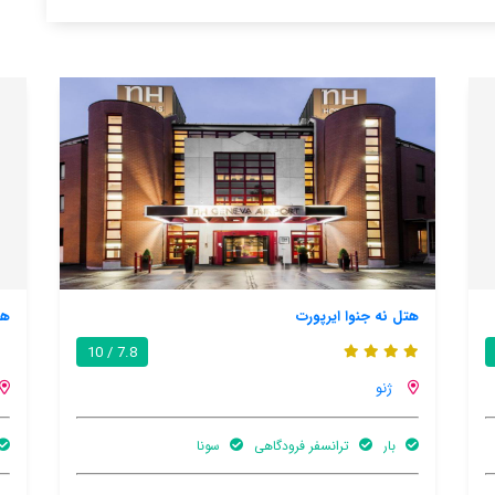
هتل رزیدنس ستادیو جنو سنتر
7.6 / 10
7.8 / 10
ژنو
رستوران ها
اینترنت رایگان در اتاق
آسانسو