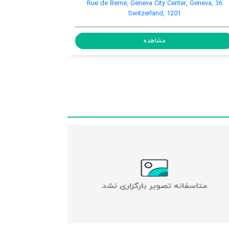
rue maunoir 3, Eaux-Vives, Geneva, Switzerland, 1207
3
مشاهده